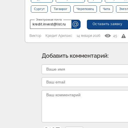
Сургут
Таганрог
Череповец
Чита
Энге
Оставить заявку
kredit.invest@list.ru
Виктор
Кредит Арилакс
14 января 2026
45
Добавить комментарий: