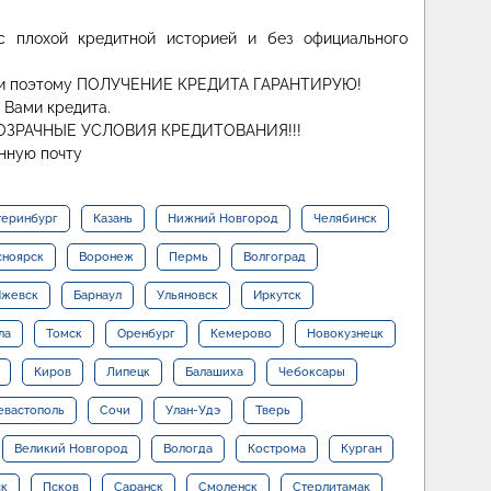
с плохой кредитной историей и без официального
ка и поэтому ПОЛУЧЕНИЕ КРЕДИТА ГАРАНТИРУЮ!
я Вами кредита.
РОЗРАЧНЫЕ УСЛОВИЯ КРЕДИТОВАНИЯ!!!
нную почту
теринбург
Казань
Нижний Новгород
Челябинск
сноярск
Воронеж
Пермь
Волгоград
жевск
Барнаул
Ульяновск
Иркутск
ла
Томск
Оренбург
Кемерово
Новокузнецк
Киров
Липецк
Балашиха
Чебоксары
евастополь
Сочи
Улан-Удэ
Тверь
Великий Новгород
Вологда
Кострома
Курган
ск
Псков
Саранск
Смоленск
Стерлитамак