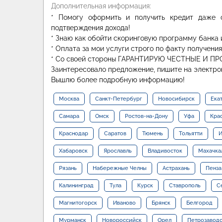
Дополнительная информация:
* Помогу оформить и получить кредит даже 
подтверждения дохода!
* Знаю как обойти скоринговую программу бан
* Оплата за мои услуги строго по факту получени
* Со своей стороны ГАРАНТИРУЮ ЧЕСТНЫЕ И П
Заинтересовало предложение, пишите на электро
Вышлю более подробную информацию!
Москва
Санкт-Петербург
Новосибирск
Ека
Самара
Омск
Ростов-на-Дону
Уфа
Кра
Краснодар
Саратов
Тюмень
Тольятти
И
Хабаровск
Ярославль
Владивосток
Махачка
Рязань
Набережные Челны
Астрахань
Пенза
Калининград
Тула
Курск
Ставрополь
С
Магнитогорск
Иваново
Брянск
Белгород
Мурманск
Новороссийск
Орел
Петрозавод