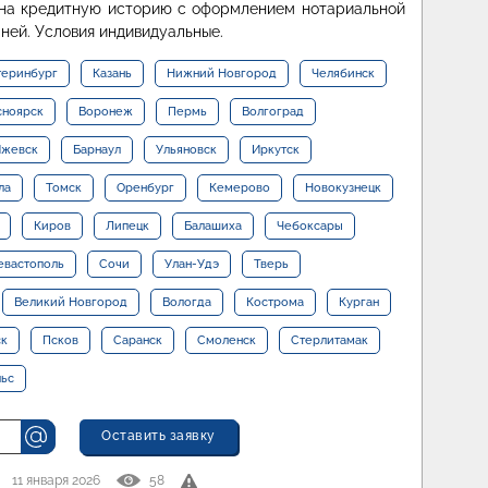
 на кредитную историю с оформлением нотариальной
ней. Условия индивидуальные.
теринбург
Казань
Нижний Новгород
Челябинск
сноярск
Воронеж
Пермь
Волгоград
жевск
Барнаул
Ульяновск
Иркутск
ла
Томск
Оренбург
Кемерово
Новокузнецк
Киров
Липецк
Балашиха
Чебоксары
евастополь
Сочи
Улан-Удэ
Тверь
Великий Новгород
Вологда
Кострома
Курган
ск
Псков
Саранск
Смоленск
Стерлитамак
льс
Оставить заявку
11 января 2026
58