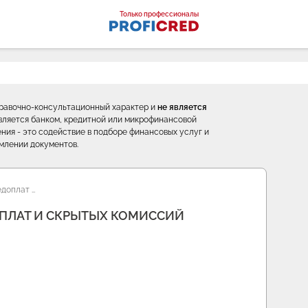
оналы
Только профессионалы
правочно-консультационный характер и
не является
е является банком, кредитной или микрофинансовой
ния - это содействие в подборе финансовых услуг и
млении документов.
доплат …
ОПЛАТ И СКРЫТЫХ КОМИССИЙ