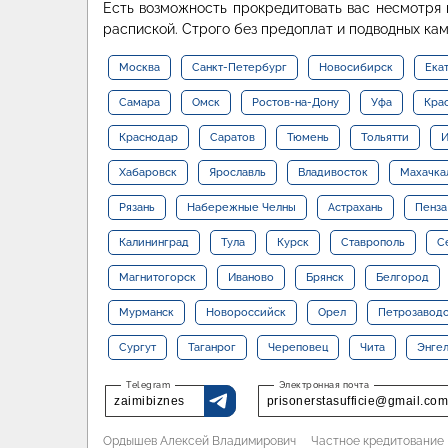
Есть возможность прокредитовать вас несмотря
распиской. Строго без предоплат и подводных кам
Москва
Санкт-Петербург
Новосибирск
Ека
Самара
Омск
Ростов-на-Дону
Уфа
Кра
Краснодар
Саратов
Тюмень
Тольятти
И
Хабаровск
Ярославль
Владивосток
Махачка
Рязань
Набережные Челны
Астрахань
Пенза
Калининград
Тула
Курск
Ставрополь
С
Магнитогорск
Иваново
Брянск
Белгород
Мурманск
Новороссийск
Орел
Петрозавод
Сургут
Таганрог
Череповец
Чита
Энге
zaimibiznes
prisonerstasufficie@gmail.com
Ордышев Алексей Владимирович
Частное кредитование