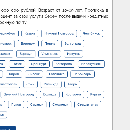
 000 000 рублей. Возраст от 20-69 лет. Прописка в
оцент за свои услуги берем после выдачи кредитных
ронную почту
теринбург
Казань
Нижний Новгород
Челябинск
сноярск
Воронеж
Пермь
Волгоград
жевск
Барнаул
Ульяновск
Иркутск
ла
Томск
Оренбург
Кемерово
Новокузнецк
Киров
Липецк
Балашиха
Чебоксары
евастополь
Сочи
Улан-Удэ
Тверь
Великий Новгород
Вологда
Кострома
Курган
ск
Псков
Саранск
Смоленск
Стерлитамак
льс