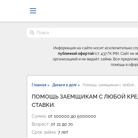
Probrokery - Только професси
Поиск по сайту
Информация на сайте носит исключительно с
публичной офертой
(ст. 437 ГК РФ). Сайт н
организацией и не выдаёт займы. Все предложе
помощь в офор
Главная >
Деньги в долг >
Помощь заемщикам с любой …
ПОМОЩЬ ЗАЕМЩИКАМ С ЛЮБОЙ КРЕ
СТАВКИ.
Сумма:
от 100000 до 5000000
Возраст:
от 21 до 70
Срок займа:
7 лет