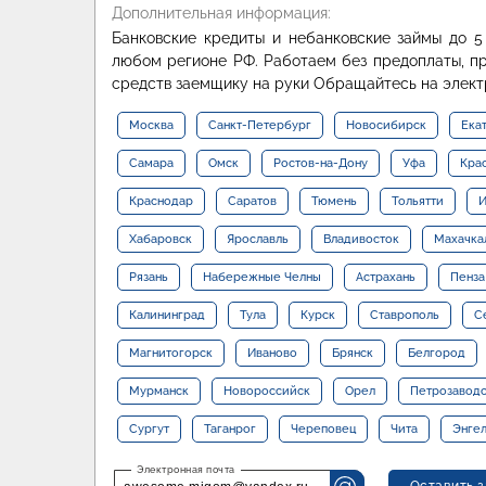
Дополнительная информация:
Банковские кредиты и небанковские займы до 5
любом регионе РФ. Работаем без предоплаты, пр
средств заемщику на руки Обращайтесь на элект
Москва
Санкт-Петербург
Новосибирск
Ека
Самара
Омск
Ростов-на-Дону
Уфа
Кра
Краснодар
Саратов
Тюмень
Тольятти
И
Хабаровск
Ярославль
Владивосток
Махачка
Рязань
Набережные Челны
Астрахань
Пенза
Калининград
Тула
Курск
Ставрополь
С
Магнитогорск
Иваново
Брянск
Белгород
Мурманск
Новороссийск
Орел
Петрозавод
Сургут
Таганрог
Череповец
Чита
Энге