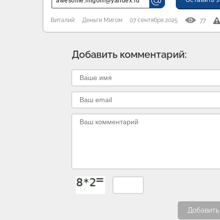
Оставить з
awesome.migom@yandex.ru
Виталий
Деньги Мигом
07 сентября 2025
77
Добавить комментарий:
Добавить