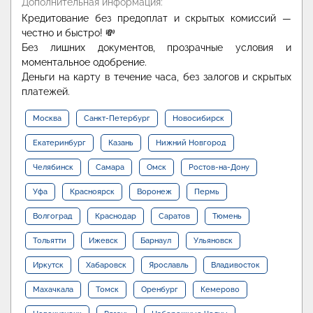
Дополнительная информация:
Кредитование без предоплат и скрытых комиссий —
честно и быстро! 💸
Без лишних документов, прозрачные условия и
моментальное одобрение.
Деньги на карту в течение часа, без залогов и скрытых
платежей.
Москва
Санкт-Петербург
Новосибирск
Екатеринбург
Казань
Нижний Новгород
Челябинск
Самара
Омск
Ростов-на-Дону
Уфа
Красноярск
Воронеж
Пермь
Волгоград
Краснодар
Саратов
Тюмень
Тольятти
Ижевск
Барнаул
Ульяновск
Иркутск
Хабаровск
Ярославль
Владивосток
Махачкала
Томск
Оренбург
Кемерово