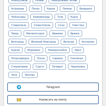
Новокузнецк
Рязань
Набережные Челны
Астрахань
Пенза
Киров
Липецк
Балашиха
Чебоксары
Калининград
Тула
Курск
Ставрополь
Севастополь
Сочи
Улан-Удэ
Тверь
Магнитогорск
Иваново
Брянск
Белгород
Великий Новгород
Вологда
Кострома
Курган
Мурманск
Новороссийск
Орел
Петрозаводск
Псков
Саранск
Смоленск
Стерлитамак
Сургут
Таганрог
Череповец
Чита
Энгельс
Telegram
Написать на почту