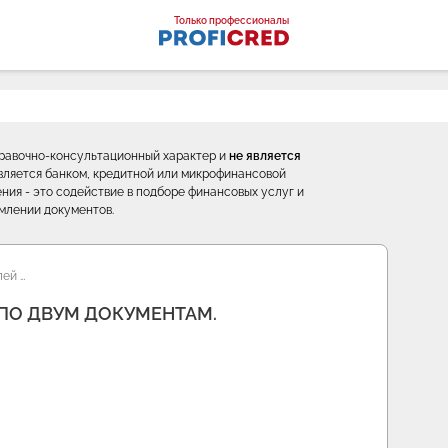
оналы
Только профессионалы
правочно-консультационный характер и
не является
е является банком, кредитной или микрофинансовой
ния - это содействие в подборе финансовых услуг и
млении документов.
ей …
 ПО ДВУМ ДОКУМЕНТАМ.