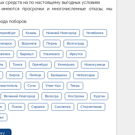
х средств на по настоящему выгодных условиях
имеются просрочки и многочисленные отказы, мы
рода поборов.
теринбург
Казань
Нижний Новгород
Челябинск
сноярск
Воронеж
Пермь
Волгоград
жевск
Барнаул
Ульяновск
Иркутск
ла
Томск
Оренбург
Кемерово
Новокузнецк
Киров
Липецк
Балашиха
Чебоксары
евастополь
Сочи
Улан-Удэ
Тверь
Великий Новгород
Вологда
Кострома
Курган
ск
Псков
Саранск
Смоленск
Стерлитамак
льс
вку