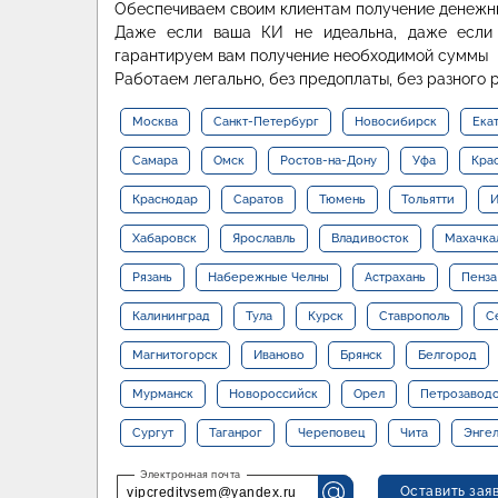
Обеспечиваем своим клиентам получение денежны
Даже если ваша КИ не идеальна, даже если 
гарантируем вам получение необходимой суммы
Работаем легально, без предоплаты, без разного 
Москва
Санкт-Петербург
Новосибирск
Ека
Самара
Омск
Ростов-на-Дону
Уфа
Кра
Краснодар
Саратов
Тюмень
Тольятти
И
Хабаровск
Ярославль
Владивосток
Махачка
Рязань
Набережные Челны
Астрахань
Пенза
Калининград
Тула
Курск
Ставрополь
С
Магнитогорск
Иваново
Брянск
Белгород
Мурманск
Новороссийск
Орел
Петрозавод
Сургут
Таганрог
Череповец
Чита
Энге
Оставить зая
vipcreditvsem@yandex.ru