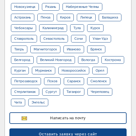
Новокузнецк
Рязань
Набережные Челны
Астрахань
Пенза
Киров
Липецк
Балашиха
Чебоксары
Калининград
Тула
Курск
Ставрополь
Севастополь
Сочи
Улан-Удэ
Тверь
Магнитогорск
Иваново
Брянск
Белгород
Великий Новгород
Вологда
Кострома
Курган
Мурманск
Новороссийск
Орел
Петрозаводск
Псков
Саранск
Смоленск
Стерлитамак
Сургут
Таганрог
Череповец
Чита
Энгельс
Написать на почту
Оставить заявку через сайт