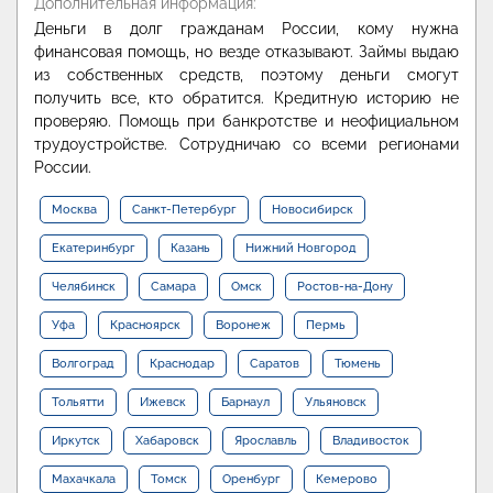
Дополнительная информация:
Деньги в долг гражданам России, кому нужна
финансовая помощь, но везде отказывают. Займы выдаю
из собственных средств, поэтому деньги смогут
получить все, кто обратится. Кредитную историю не
проверяю. Помощь при банкротстве и неофициальном
трудоустройстве. Сотрудничаю со всеми регионами
России.
Москва
Санкт-Петербург
Новосибирск
Екатеринбург
Казань
Нижний Новгород
Челябинск
Самара
Омск
Ростов-на-Дону
Уфа
Красноярск
Воронеж
Пермь
Волгоград
Краснодар
Саратов
Тюмень
Тольятти
Ижевск
Барнаул
Ульяновск
Иркутск
Хабаровск
Ярославль
Владивосток
Махачкала
Томск
Оренбург
Кемерово