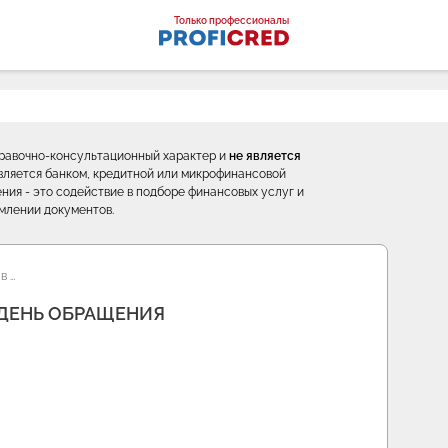
оналы
Только профессионалы
правочно-консультационный характер и
не является
е является банком, кредитной или микрофинансовой
ния - это содействие в подборе финансовых услуг и
млении документов.
в …
ДЕНЬ ОБРАЩЕНИЯ