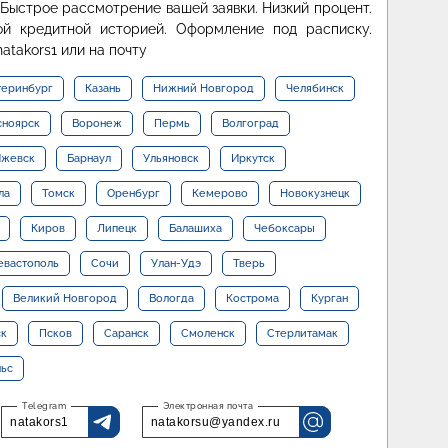
Быстрое рассмотрение вашей заявки. Низкий процент.
ой кредитной историей. Оформление под расписку.
atakors1 или на почту
теринбург
Казань
Нижний Новгород
Челябинск
сноярск
Воронеж
Пермь
Волгоград
жевск
Барнаул
Ульяновск
Иркутск
ла
Томск
Оренбург
Кемерово
Новокузнецк
Киров
Липецк
Балашиха
Чебоксары
евастополь
Сочи
Улан-Удэ
Тверь
Великий Новгород
Вологда
Кострома
Курган
ск
Псков
Саранск
Смоленск
Стерлитамак
льс
natakors1
natakorsu@yandex.ru