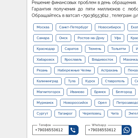
Решение финансовых проблем в день обращения. 
Гарантия получения до пяти миллионов с люб
Обращайтесь в ватсап +79036553612 , телеграм @n
Москва
Санкт-Петербург
Новосибирск
Ека
Самара
Омск
Ростов-на-Дону
Уфа
Кра
Краснодар
Саратов
Тюмень
Тольятти
И
Хабаровск
Ярославль
Владивосток
Махачка
Рязань
Набережные Челны
Астрахань
Пенза
Калининград
Тула
Курск
Ставрополь
С
Магнитогорск
Иваново
Брянск
Белгород
Мурманск
Новороссийск
Орел
Петрозавод
Сургут
Таганрог
Череповец
Чита
Энге
+79036553612
+79036553612