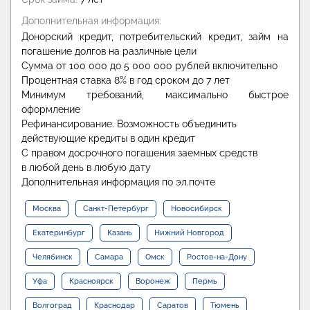
Дополнительная информация:
Донорский кредит, потребительский кредит, займ на
погашение долгов на различные цели
Сумма от 100 000 до 5 000 000 рублей включительно
Процентная ставка 8% в год сроком до 7 лет
Минимум требований, максимально быстрое
оформление
Рефинансирование. Возможность объединить
действующие кредиты в один кредит
С правом досрочного погашения заемных средств
в любой день в любую дату
Дополнительная информация по эл.почте
Москва
Санкт-Петербург
Новосибирск
Екатеринбург
Казань
Нижний Новгород
Челябинск
Самара
Омск
Ростов-на-Дону
Уфа
Красноярск
Воронеж
Пермь
Волгоград
Краснодар
Саратов
Тюмень