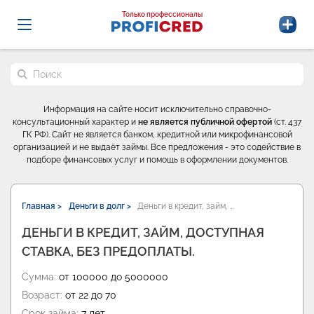
Probrokery - Только профессионалы
Только профессионалы
Поиск по сайту
Информация на сайте носит исключительно справочно-
консультационный характер и
не является публичной офертой
(ст. 437
ГК РФ). Сайт не является банком, кредитной или микрофинансовой
организацией и не выдаёт займы. Все предложения - это содействие в
подборе финансовых услуг и помощь в оформлении документов.
Главная >
Деньги в долг >
Деньги в кредит, займ, …
ДЕНЬГИ В КРЕДИТ, ЗАЙМ, ДОСТУПНАЯ
СТАВКА, БЕЗ ПРЕДОПЛАТЫ.
Сумма:
от 100000 до 5000000
Возраст:
от 22 до 70
Срок займа:
7 лет