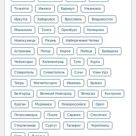
Тольятти
Ижевск
Барнаул
Ульяновск
Иркутск
Хабаровск
Ярославль
Владивосток
Махачкала
Томск
Оренбург
Кемерово
Новокузнецк
Рязань
Набережные Челны
Астрахань
Пенза
Киров
Липецк
Балашиха
Чебоксары
Калининград
Тула
Курск
Ставрополь
Севастополь
Сочи
Улан-Удэ
Тверь
Магнитогорск
Иваново
Брянск
Белгород
Великий Новгород
Вологда
Кострома
Курган
Мурманск
Новороссийск
Орел
Петрозаводск
Псков
Саранск
Смоленск
Стерлитамак
Сургут
Таганрог
Череповец