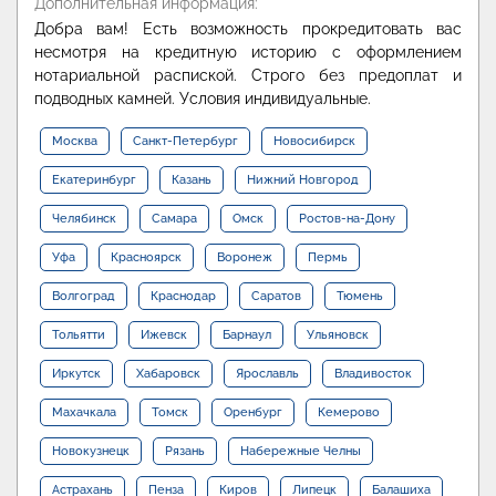
Дополнительная информация:
Добра вам! Есть возможность прокредитовать вас
несмотря на кредитную историю с оформлением
нотариальной распиской. Строго без предоплат и
подводных камней. Условия индивидуальные.
Москва
Санкт-Петербург
Новосибирск
Екатеринбург
Казань
Нижний Новгород
Челябинск
Самара
Омск
Ростов-на-Дону
Уфа
Красноярск
Воронеж
Пермь
Волгоград
Краснодар
Саратов
Тюмень
Тольятти
Ижевск
Барнаул
Ульяновск
Иркутск
Хабаровск
Ярославль
Владивосток
Махачкала
Томск
Оренбург
Кемерово
Новокузнецк
Рязань
Набережные Челны
Астрахань
Пенза
Киров
Липецк
Балашиха