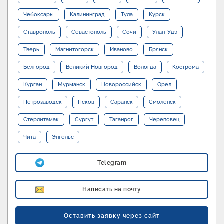
Чебоксары
Калининград
Тула
Курск
Ставрополь
Севастополь
Сочи
Улан-Удэ
Тверь
Магнитогорск
Иваново
Брянск
Белгород
Великий Новгород
Вологда
Кострома
Курган
Мурманск
Новороссийск
Орел
Петрозаводск
Псков
Саранск
Смоленск
Стерлитамак
Сургут
Таганрог
Череповец
Чита
Энгельс
Telegram
Написать на почту
Оставить заявку через сайт