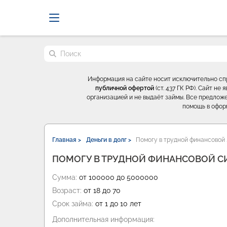
Probrokery - Только професси
Поиск по сайту
Информация на сайте носит исключительно с
публичной офертой
(ст. 437 ГК РФ). Сайт н
организацией и не выдаёт займы. Все предложе
помощь в офор
Главная >
Деньги в долг >
Помогу в трудной финансовой 
ПОМОГУ В ТРУДНОЙ ФИНАНСОВОЙ С
Сумма:
от 100000 до 5000000
Возраст:
от 18 до 70
Срок займа:
от 1 до 10 лет
Дополнительная информация: