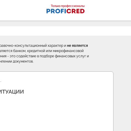
оналы
Только профессионалы
правочно-консультационный характер и
не является
е является банком, кредитной или микрофинансовой
ния - это содействие в подборе финансовых услуг и
млении документов.
…
ИТУАЦИИ