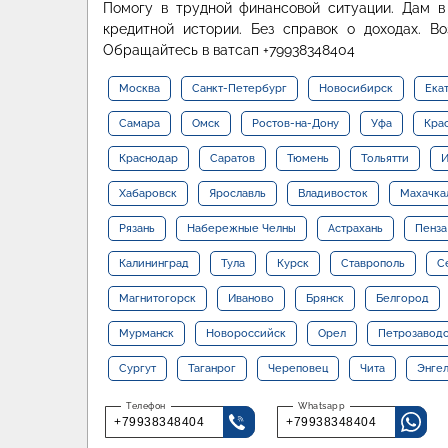
Помогу в трудной финансовой ситуации. Дам в
кредитной истории. Без справок о доходах. В
Обращайтесь в ватсап +79938348404
Москва
Санкт-Петербург
Новосибирск
Ека
Самара
Омск
Ростов-на-Дону
Уфа
Кра
Краснодар
Саратов
Тюмень
Тольятти
И
Хабаровск
Ярославль
Владивосток
Махачка
Рязань
Набережные Челны
Астрахань
Пенза
Калининград
Тула
Курск
Ставрополь
С
Магнитогорск
Иваново
Брянск
Белгород
Мурманск
Новороссийск
Орел
Петрозавод
Сургут
Таганрог
Череповец
Чита
Энге
+79938348404
+79938348404