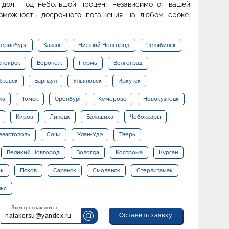
 долг под небольшой процент независимо от вашей
озможность досрочного погашения на любом сроке.
теринбург
Казань
Нижний Новгород
Челябинск
сноярск
Воронеж
Пермь
Волгоград
жевск
Барнаул
Ульяновск
Иркутск
ла
Томск
Оренбург
Кемерово
Новокузнецк
Киров
Липецк
Балашиха
Чебоксары
евастополь
Сочи
Улан-Удэ
Тверь
Великий Новгород
Вологда
Кострома
Курган
ск
Псков
Саранск
Смоленск
Стерлитамак
льс
Оставить заявку
natakorsu@yandex.ru