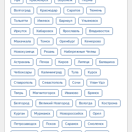
Уфа
Красноярск
Воронеж
Пермь
Волгоград
Краснодар
Саратов
Тюмень
Тольятти
Ижевск
Барнаул
Ульяновск
Иркутск
Хабаровск
Ярославль
Владивосток
Махачкала
Томск
Оренбург
Кемерово
Новокузнецк
Рязань
Набережные Челны
Астрахань
Пенза
Киров
Липецк
Балашиха
Чебоксары
Калининград
Тула
Курск
Ставрополь
Севастополь
Сочи
Улан-Удэ
Тверь
Магнитогорск
Иваново
Брянск
Белгород
Великий Новгород
Вологда
Кострома
Курган
Мурманск
Новороссийск
Орел
Петрозаводск
Псков
Саранск
Смоленск