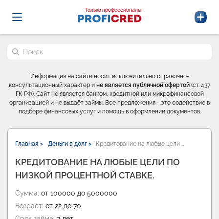
Probrokery - Только профессионалы
Только профессионалы
Поиск по сайту
Информация на сайте носит исключительно справочно-
консультационный характер и
не является публичной офертой
(ст. 437
ГК РФ). Сайт не является банком, кредитной или микрофинансовой
организацией и не выдаёт займы. Все предложения - это содействие в
подборе финансовых услуг и помощь в оформлении документов.
Главная >
Деньги в долг >
Кредитование на любые цели …
КРЕДИТОВАНИЕ НА ЛЮБЫЕ ЦЕЛИ ПО
НИЗКОЙ ПРОЦЕНТНОЙ СТАВКЕ.
Сумма:
от 100000 до 5000000
Возраст:
от 22 до 70
Срок займа:
7 лет