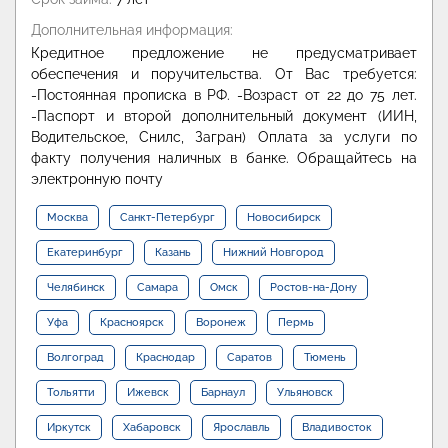
Дополнительная информация:
Кредитное предложение не предусматривает
обеспечения и поручительства. От Вас требуется:
-Постоянная прописка в РФ. -Возраст от 22 до 75 лет.
-Паспорт и второй дополнительный документ (ИИН,
Водительское, Снилс, Загран) Оплата за услуги по
факту получения наличных в банке. Обращайтесь на
электронную почту
Москва
Санкт-Петербург
Новосибирск
Екатеринбург
Казань
Нижний Новгород
Челябинск
Самара
Омск
Ростов-на-Дону
Уфа
Красноярск
Воронеж
Пермь
Волгоград
Краснодар
Саратов
Тюмень
Тольятти
Ижевск
Барнаул
Ульяновск
Иркутск
Хабаровск
Ярославль
Владивосток