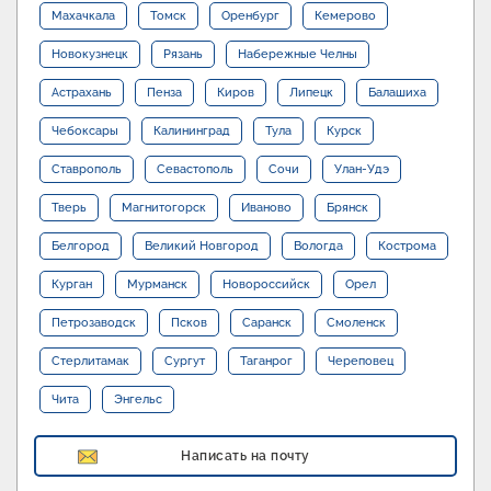
Махачкала
Томск
Оренбург
Кемерово
Новокузнецк
Рязань
Набережные Челны
Астрахань
Пенза
Киров
Липецк
Балашиха
Чебоксары
Калининград
Тула
Курск
Ставрополь
Севастополь
Сочи
Улан-Удэ
Тверь
Магнитогорск
Иваново
Брянск
Белгород
Великий Новгород
Вологда
Кострома
Курган
Мурманск
Новороссийск
Орел
Петрозаводск
Псков
Саранск
Смоленск
Стерлитамак
Сургут
Таганрог
Череповец
Чита
Энгельс
Написать на почту