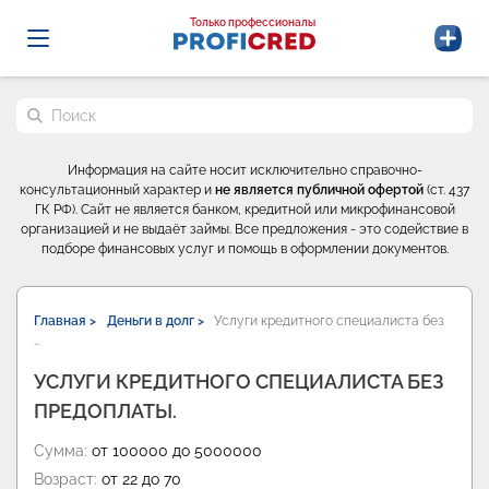
Probrokery - Только профессионалы
Только профессионалы
Поиск по сайту
Информация на сайте носит исключительно справочно-
консультационный характер и
не является публичной офертой
(ст. 437
ГК РФ). Сайт не является банком, кредитной или микрофинансовой
организацией и не выдаёт займы. Все предложения - это содействие в
подборе финансовых услуг и помощь в оформлении документов.
Главная >
Деньги в долг >
Услуги кредитного специалиста без
…
УСЛУГИ КРЕДИТНОГО СПЕЦИАЛИСТА БЕЗ
ПРЕДОПЛАТЫ.
Сумма:
от 100000 до 5000000
Возраст:
от 22 до 70