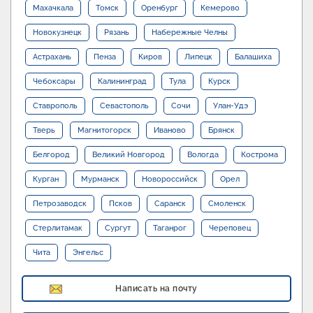
Махачкала
Томск
Оренбург
Кемерово
Новокузнецк
Рязань
Набережные Челны
Астрахань
Пенза
Киров
Липецк
Балашиха
Чебоксары
Калининград
Тула
Курск
Ставрополь
Севастополь
Сочи
Улан-Удэ
Тверь
Магнитогорск
Иваново
Брянск
Белгород
Великий Новгород
Вологда
Кострома
Курган
Мурманск
Новороссийск
Орел
Петрозаводск
Псков
Саранск
Смоленск
Стерлитамак
Сургут
Таганрог
Череповец
Чита
Энгельс
Написать на почту