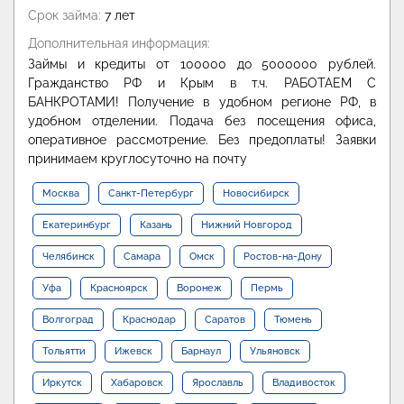
Срок займа:
7 лет
Дополнительная информация:
Займы и кредиты от 100000 до 5000000 рублей.
Гражданство РФ и Крым в т.ч. РАБОТАЕМ С
БАНКРОТАМИ! Получение в удобном регионе РФ, в
удобном отделении. Подача без посещения офиса,
оперативное рассмотрение. Без предоплаты! Заявки
принимаем круглосуточно на почту
Москва
Санкт-Петербург
Новосибирск
Екатеринбург
Казань
Нижний Новгород
Челябинск
Самара
Омск
Ростов-на-Дону
Уфа
Красноярск
Воронеж
Пермь
Волгоград
Краснодар
Саратов
Тюмень
Тольятти
Ижевск
Барнаул
Ульяновск
Иркутск
Хабаровск
Ярославль
Владивосток