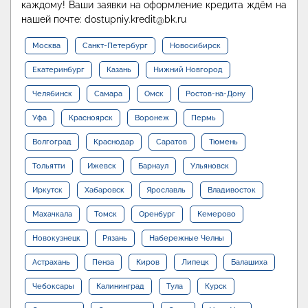
каждому! Ваши заявки на оформление кредита ждём на
нашей почте: dostupniy.kredit@bk.ru
Москва
Санкт-Петербург
Новосибирск
Екатеринбург
Казань
Нижний Новгород
Челябинск
Самара
Омск
Ростов-на-Дону
Уфа
Красноярск
Воронеж
Пермь
Волгоград
Краснодар
Саратов
Тюмень
Тольятти
Ижевск
Барнаул
Ульяновск
Иркутск
Хабаровск
Ярославль
Владивосток
Махачкала
Томск
Оренбург
Кемерово
Новокузнецк
Рязань
Набережные Челны
Астрахань
Пенза
Киров
Липецк
Балашиха
Чебоксары
Калининград
Тула
Курск