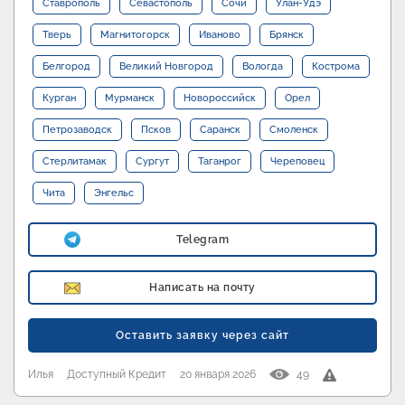
Ставрополь
Севастополь
Сочи
Улан-Удэ
Тверь
Магнитогорск
Иваново
Брянск
Белгород
Великий Новгород
Вологда
Кострома
Курган
Мурманск
Новороссийск
Орел
Петрозаводск
Псков
Саранск
Смоленск
Стерлитамак
Сургут
Таганрог
Череповец
Чита
Энгельс
Telegram
Написать на почту
Оставить заявку через сайт
Илья
Доступный Кредит
20 января 2026
49