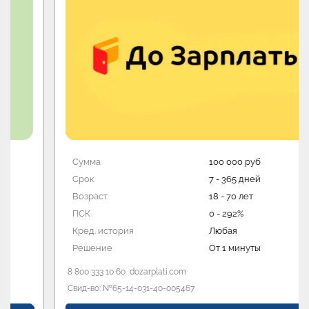
Сумма
100 000 руб
Срок
7 - 365 дней
Возраст
18 - 70 лет
ПСК
0 - 292%
Кред. история
Любая
Решение
От 1 минуты
8 800 333 10 60
dozarplati.com
Свид-во: №65-14-031-40-005467