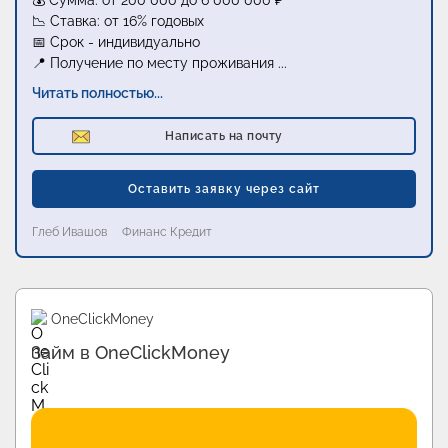
💰 Сумма: от 200 000 до 6 000 000 ₽
📉 Ставка: от 16% годовых
📅 Срок - индивидуально
📍 Получение по месту проживания
...
Читать полностью...
Написать на почту
Оставить заявку через сайт
Глеб Ивашов
Финанс Кредит
Промо
Манимен
oney
Первый займ беспл