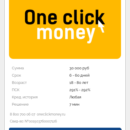
Сумма
100 000 руб
Срок
5 - 126 дней
Возраст
18 - 70 лет
ПСК
0 - 292%
Кред. история
Любая
Решение
1 мин
8 800 77 555 76
moneyman.ru
Свид-во: №2110177000478