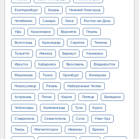
Екатеринбург
Казань
Нижний Новгород
Челябинск
Самара
Омск
Ростов-на-Дону
Уфа
Красноярск
Воронеж
Пермь
Волгоград
Краснодар
Саратов
Тюмень
Тольятти
Ижевск
Барнаул
Ульяновск
Иркутск
Хабаровск
Ярославль
Владивосток
Махачкала
Томск
Оренбург
Кемерово
Новокузнецк
Рязань
Набережные Челны
Астрахань
Пенза
Киров
Липецк
Балашиха
Чебоксары
Калининград
Тула
Курск
Ставрополь
Севастополь
Сочи
Улан-Удэ
Тверь
Магнитогорск
Иваново
Брянск