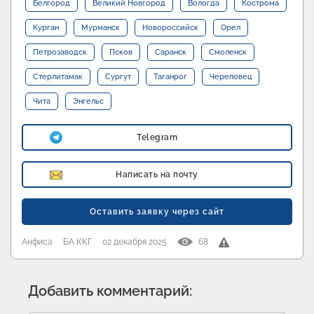
Белгород
Великий Новгород
Вологда
Кострома
Курган
Мурманск
Новороссийск
Орел
Петрозаводск
Псков
Саранск
Смоленск
Стерлитамак
Сургут
Таганрог
Череповец
Чита
Энгельс
Telegram
Написать на почту
Оставить заявку через сайт
Анфиса
БА ККГ
02 декабря 2025
68
Добавить комментарий: