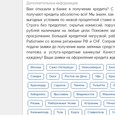
Дополнительная информация:
Вам отказали в банке в получении кредита? 
получают кредиты абсолютно все! Мы знаем, как
выгодных условиях по низкой процентной ставке 
Строго без предоплат, скрытых комиссий, пору
рублей наличными на любые цели. Поможем за
просрочками, большой кредитной нагрузкой, ра
Работаем со всеми регионами РФ и СНГ. Сопрово
подачи заявки до получения вами заёмных средств
платежа и услуга-кредитные каникулы! Качес
каждому! Ваши заявки на оформление кредита ждём
Москва
Санкт-Петербург
Новосибирск
Ека
Самара
Омск
Ростов-на-Дону
Уфа
Кра
Краснодар
Саратов
Тюмень
Тольятти
И
Хабаровск
Ярославль
Владивосток
Махачка
Рязань
Набережные Челны
Астрахань
Пенза
Калининград
Тула
Курск
Ставрополь
С