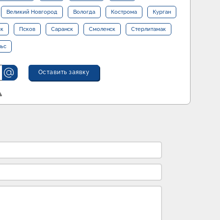
Великий Новгород
Вологда
Кострома
Курган
ск
Псков
Саранск
Смоленск
Стерлитамак
льс
Оставить заявку