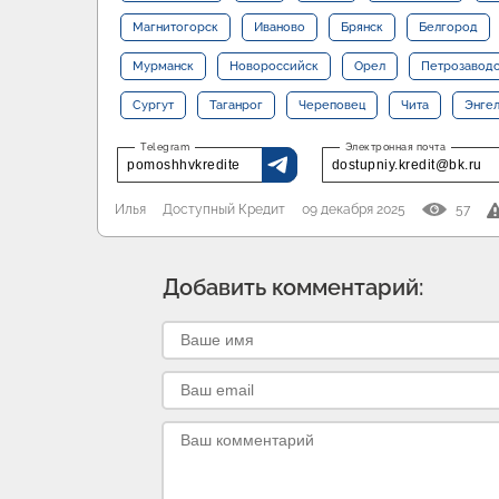
Магнитогорск
Иваново
Брянск
Белгород
Мурманск
Новороссийск
Орел
Петрозавод
Сургут
Таганрог
Череповец
Чита
Энге
pomoshhvkredite
dostupniy.kredit@bk.ru
Илья
Доступный Кредит
09 декабря 2025
57
Добавить комментарий: