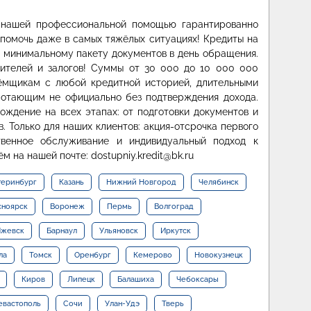
С нашей профессиональной помощью гарантированно
 помочь даже в самых тяжёлых ситуациях! Кредиты на
и минимальному пакету документов в день обращения.
чителей и залогов! Суммы от 30 000 до 10 000 000
ёмщикам с любой кредитной историей, длительными
ботающим не официально без подтверждения дохода.
ждение на всех этапах: от подготовки документов и
. Только для наших клиентов: акция-отсрочка первого
твенное обслуживание и индивидуальный подход к
 на нашей почте: dostupniy.kredit@bk.ru
теринбург
Казань
Нижний Новгород
Челябинск
сноярск
Воронеж
Пермь
Волгоград
жевск
Барнаул
Ульяновск
Иркутск
ла
Томск
Оренбург
Кемерово
Новокузнецк
Киров
Липецк
Балашиха
Чебоксары
евастополь
Сочи
Улан-Удэ
Тверь