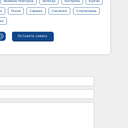
Великий Новгород
Вологда
Кострома
Курган
ск
Псков
Саранск
Смоленск
Стерлитамак
льс
Оставить заявку