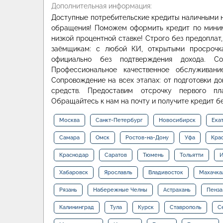
Дополнительная информация:
Доступные потребительские кредиты наличными 
обращения! Поможем оформить кредит по миним
низкой процентной ставке! Строго без предоплат
заёмщикам: с любой КИ, открытыми просрочк
официально без подтверждения дохода. 
Профессиональное качественное обслуживан
Сопровождение на всех этапах: от подготовки до
средств. Предоставим отсрочку первого п
Обращайтесь к нам на почту и получите кредит бе
Москва
Санкт-Петербург
Новосибирск
Ека
Самара
Омск
Ростов-на-Дону
Уфа
Кра
Краснодар
Саратов
Тюмень
Тольятти
И
Хабаровск
Ярославль
Владивосток
Махачка
Рязань
Набережные Челны
Астрахань
Пенза
Калининград
Тула
Курск
Ставрополь
С