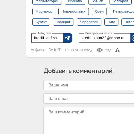
Магнитогорск
Иваново
Брянск
Белгород
Мурманск
Новороссийск
Орел
Петрозавод
Сургут
Таганрог
Череповец
Чита
Энге
kredit_anfisa
kredit_zaim22@inbox.ru
Анфиса
БА ККГ
01 августа 2025
107
Добавить комментарий: