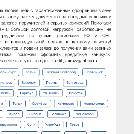
на любые цели с гарантированным одобрением в день
альному пакету документов на выгодных условиях и
, залогов, поручителей и скрытых комиссий! Помогаем
ами, большой долговой нагрузкой, работающим не
Сотрудничаем со всеми регионами РФ и СНГ.
ие и индивидуальный подход к каждому клиенту!
кументов и подачи заявки до получения вами заёмных
латежа, поможем оформить кредитные каникулы.
з переплат уже сегодня: kredit_zaim22@inbox.ru
теринбург
Казань
Нижний Новгород
Челябинск
сноярск
Воронеж
Пермь
Волгоград
жевск
Барнаул
Ульяновск
Иркутск
ла
Томск
Оренбург
Кемерово
Новокузнецк
Киров
Липецк
Балашиха
Чебоксары
евастополь
Сочи
Улан-Удэ
Тверь