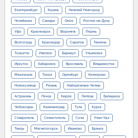
Екатеринбург
Казань
Нижний Новгород
Челябинск
Самара
Омск
Ростов-на-Дону
Уфа
Красноярск
Воронеж
Пермь
Волгоград
Краснодар
Саратов
Тюмень
Тольятти
Ижевск
Барнаул
Ульяновск
Иркутск
Хабаровск
Ярославль
Владивосток
Махачкала
Томск
Оренбург
Кемерово
Новокузнецк
Рязань
Набережные Челны
Астрахань
Пенза
Киров
Липецк
Балашиха
Чебоксары
Калининград
Тула
Курск
Ставрополь
Севастополь
Сочи
Улан-Удэ
Тверь
Магнитогорск
Иваново
Брянск