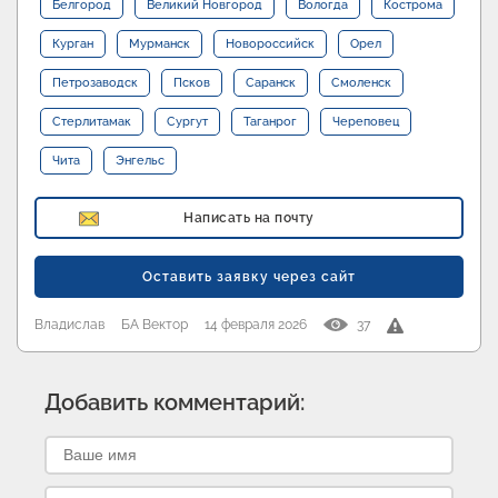
Белгород
Великий Новгород
Вологда
Кострома
Курган
Мурманск
Новороссийск
Орел
Петрозаводск
Псков
Саранск
Смоленск
Стерлитамак
Сургут
Таганрог
Череповец
Чита
Энгельс
Написать на почту
Оставить заявку через сайт
Владислав
БА Вектор
14 февраля 2026
37
Добавить комментарий: