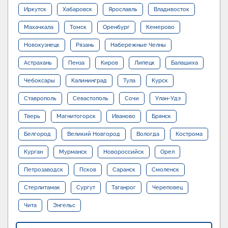
Иркутск
Хабаровск
Ярославль
Владивосток
Махачкала
Томск
Оренбург
Кемерово
Новокузнецк
Рязань
Набережные Челны
Астрахань
Пенза
Киров
Липецк
Балашиха
Чебоксары
Калининград
Тула
Курск
Ставрополь
Севастополь
Сочи
Улан-Удэ
Тверь
Магнитогорск
Иваново
Брянск
Белгород
Великий Новгород
Вологда
Кострома
Курган
Мурманск
Новороссийск
Орел
Петрозаводск
Псков
Саранск
Смоленск
Стерлитамак
Сургут
Таганрог
Череповец
Чита
Энгельс