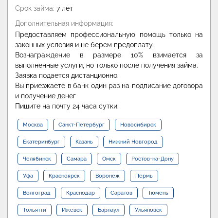
Срок займа:
7 лет
Дополнительная информация:
Предоставляем профессиональную помощь только на
законных условия и не берем предоплату.
Вознаграждение в размере 10% взимается за
выполненные услуги, но только после получения займа.
Заявка подается дистанционно.
Вы приезжаете в банк один раз на подписание договора
и получение денег
Пишите на почту 24 часа сутки.
Москва
Санкт-Петербург
Новосибирск
Екатеринбург
Казань
Нижний Новгород
Челябинск
Самара
Омск
Ростов-на-Дону
Уфа
Красноярск
Воронеж
Пермь
Волгоград
Краснодар
Саратов
Тюмень
Тольятти
Ижевск
Барнаул
Ульяновск