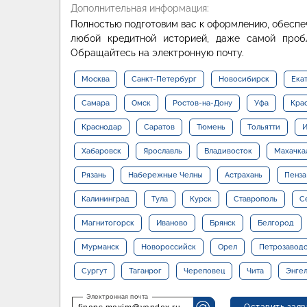
Дополнительная информация:
Полностью подготовим вас к оформлению, обеспе
любой кредитной историей, даже самой пробл
Обращайтесь на электронную почту.
Москва
Санкт-Петербург
Новосибирск
Ека
Самара
Омск
Ростов-на-Дону
Уфа
Кра
Краснодар
Саратов
Тюмень
Тольятти
И
Хабаровск
Ярославль
Владивосток
Махачка
Рязань
Набережные Челны
Астрахань
Пенза
Калининград
Тула
Курск
Ставрополь
С
Магнитогорск
Иваново
Брянск
Белгород
Мурманск
Новороссийск
Орел
Петрозавод
Сургут
Таганрог
Череповец
Чита
Энге