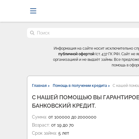
Probrokery - Только професси
Поиск по сайту
Информация на сайте носит исключительно с
публичной офертой
(ст. 437 ГК РФ). Сайт н
организацией и не выдаёт займы. Все предложе
помощь в офор
Главная >
Помощь в получении кредита >
С нашей помо
С НАШЕЙ ПОМОЩЬЮ ВЫ ГАРАНТИРО
БАНКОВСКИЙ КРЕДИТ.
Сумма:
от 100000 до 2000000
Возраст:
от 19 до 70
Срок займа:
5 лет