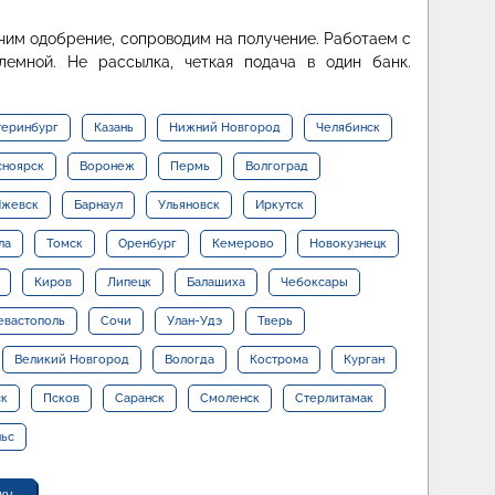
чим одобрение, сопроводим на получение. Работаем с
емной. Не рассылка, четкая подача в один банк.
теринбург
Казань
Нижний Новгород
Челябинск
сноярск
Воронеж
Пермь
Волгоград
жевск
Барнаул
Ульяновск
Иркутск
ла
Томск
Оренбург
Кемерово
Новокузнецк
Киров
Липецк
Балашиха
Чебоксары
евастополь
Сочи
Улан-Удэ
Тверь
Великий Новгород
Вологда
Кострома
Курган
ск
Псков
Саранск
Смоленск
Стерлитамак
льс