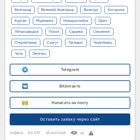
Белгород
Великий Новгород
Вологда
Кострома
Курган
Мурманск
Новороссийск
Орел
Петрозаводск
Псков
Саранск
Смоленск
Стерлитамак
Сургут
Таганрог
Череповец
Чита
Энгельс
Telegram
ВКонтакте
Написать на почту
Оставить заявку через сайт
Анфиса
БА ККГ
18 мая 2026
24