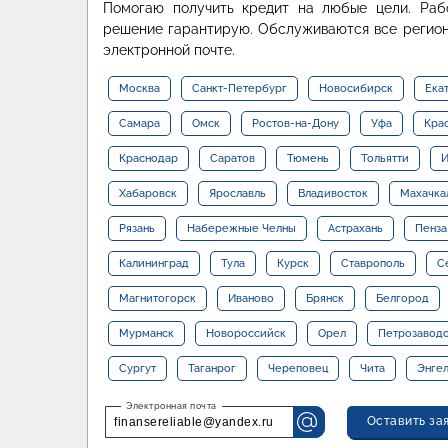
Помогаю получить кредит на любые цели. Раб
решение гарантирую. Обслуживаются все регион
электронной почте.
Москва
Санкт-Петербург
Новосибирск
Ека
Самара
Омск
Ростов-на-Дону
Уфа
Кра
Краснодар
Саратов
Тюмень
Тольятти
И
Хабаровск
Ярославль
Владивосток
Махачка
Рязань
Набережные Челны
Астрахань
Пенза
Калининград
Тула
Курск
Ставрополь
С
Магнитогорск
Иваново
Брянск
Белгород
Мурманск
Новороссийск
Орел
Петрозавод
Сургут
Таганрог
Череповец
Чита
Энге
Оставить за
finansereliable@yandex.ru