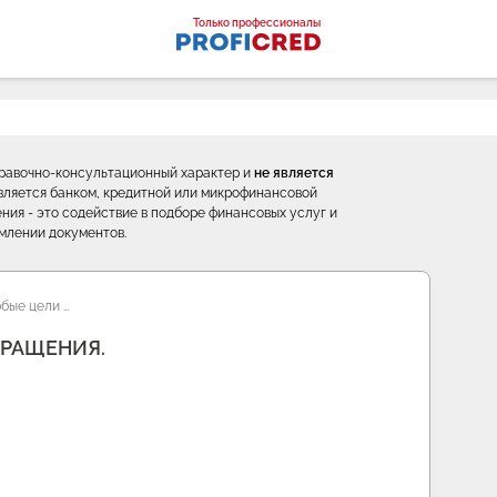
оналы
Только профессионалы
правочно-консультационный характер и
не является
е является банком, кредитной или микрофинансовой
ния - это содействие в подборе финансовых услуг и
млении документов.
бые цели …
БРАЩЕНИЯ.