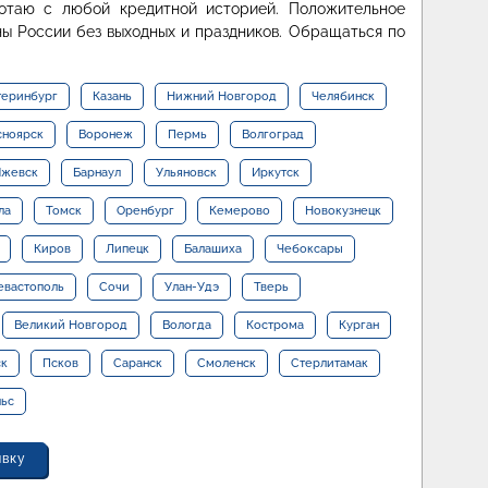
отаю с любой кредитной историей. Положительное
ы России без выходных и праздников. Обращаться по
теринбург
Казань
Нижний Новгород
Челябинск
сноярск
Воронеж
Пермь
Волгоград
жевск
Барнаул
Ульяновск
Иркутск
ла
Томск
Оренбург
Кемерово
Новокузнецк
Киров
Липецк
Балашиха
Чебоксары
евастополь
Сочи
Улан-Удэ
Тверь
Великий Новгород
Вологда
Кострома
Курган
ск
Псков
Саранск
Смоленск
Стерлитамак
льс
явку