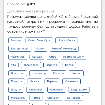
Срок займа:
5 лет
Дополнительная информация:
Поможем заёмщикам: с любой КИ, с большой долговой
нагрузкой, открытыми просрочками, официально не
трудоустроенным без подтверждения дохода. Работаем
со всеми регионами РФ
Москва
Санкт-Петербург
Новосибирск
Екатеринбург
Казань
Нижний Новгород
Челябинск
Самара
Омск
Ростов-на-Дону
Уфа
Красноярск
Воронеж
Пермь
Волгоград
Краснодар
Саратов
Тюмень
Тольятти
Ижевск
Барнаул
Ульяновск
Иркутск
Хабаровск
Ярославль
Владивосток
Махачкала
Томск
Оренбург
Кемерово