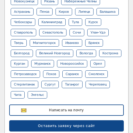
Новокузнецк
Рязань
Набережные Челны
Астрахань
Пенза
Киров
Липецк
Балашиха
Чебоксары
Калининград
Тула
Курск
Ставрополь
Севастополь
Сочи
Улан-Удэ
Тверь
Магнитогорск
Иваново
Брянск
Белгород
Великий Новгород
Вологда
Кострома
Курган
Мурманск
Новороссийск
Орел
Петрозаводск
Псков
Саранск
Смоленск
Стерлитамак
Сургут
Таганрог
Череповец
Чита
Энгельс
Написать на почту
Оставить заявку через сайт