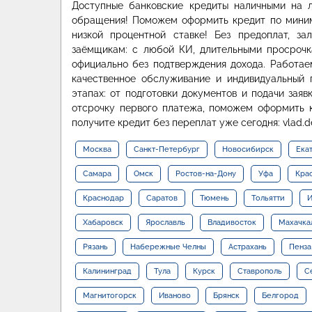
Доступные банковские кредиты наличными на 
обращения! Поможем оформить кредит по миним
низкой процентной ставке! Без предоплат, за
заёмщикам: с любой КИ, длительными просрочк
официально без подтверждения дохода. Работа
качественное обслуживание и индивидуальный 
этапах: от подготовки документов и подачи зая
отсрочку первого платежа, поможем оформить 
получите кредит без переплат уже сегодня: vlad.d
Москва
Санкт-Петербург
Новосибирск
Ека
Самара
Омск
Ростов-на-Дону
Уфа
Кра
Краснодар
Саратов
Тюмень
Тольятти
И
Хабаровск
Ярославль
Владивосток
Махачка
Рязань
Набережные Челны
Астрахань
Пенза
Калининград
Тула
Курск
Ставрополь
С
Магнитогорск
Иваново
Брянск
Белгород