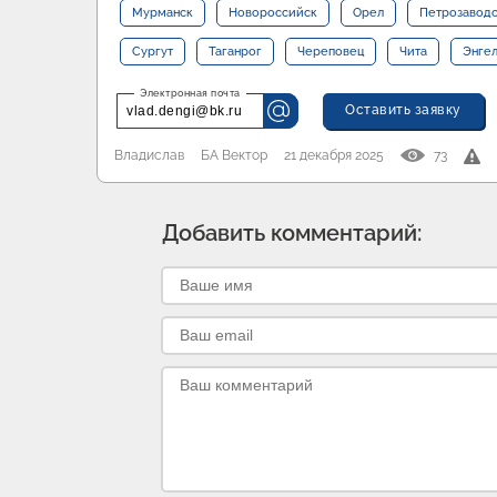
Мурманск
Новороссийск
Орел
Петрозавод
Сургут
Таганрог
Череповец
Чита
Энге
Оставить заявку
vlad.dengi@bk.ru
Владислав
БА Вектор
21 декабря 2025
73
Добавить комментарий: