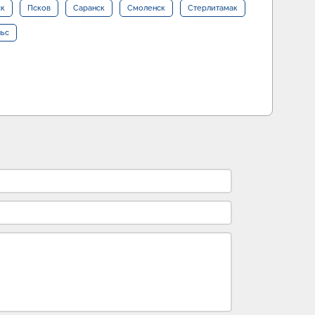
ск
Псков
Саранск
Смоленск
Стерлитамак
льс