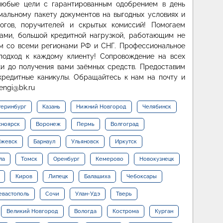
любые цели с гарантированным одобрением в день
альному пакету документов на выгодных условиях и
логов, поручителей и скрытых комиссий! Помогаем
ами, большой кредитной нагрузкой, работающим не
ем со всеми регионами РФ и СНГ. Профессиональное
подход к каждому клиенту! Сопровождение на всех
вки до получения вами заёмных средств. Предоставим
кредитные каникулы. Обращайтесь к нам на почту и
engi@bk.ru
теринбург
Казань
Нижний Новгород
Челябинск
сноярск
Воронеж
Пермь
Волгоград
жевск
Барнаул
Ульяновск
Иркутск
ла
Томск
Оренбург
Кемерово
Новокузнецк
Киров
Липецк
Балашиха
Чебоксары
евастополь
Сочи
Улан-Удэ
Тверь
Великий Новгород
Вологда
Кострома
Курган