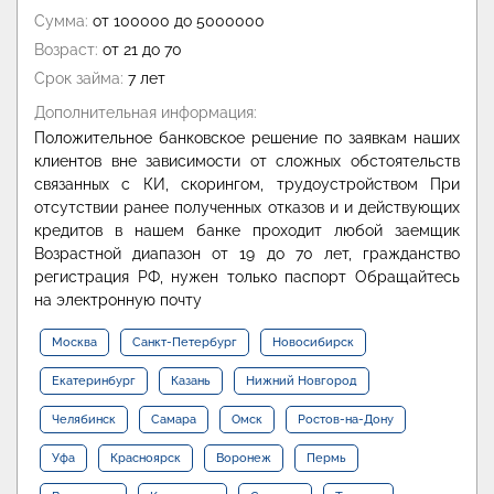
Сумма:
от 100000 до 5000000
Возраст:
от 21 до 70
Срок займа:
7 лет
Дополнительная информация:
Положительное банковское решение по заявкам наших
клиентов вне зависимости от сложных обстоятельств
связанных с КИ, скорингом, трудоустройством При
отсутствии ранее полученных отказов и и действующих
кредитов в нашем банке проходит любой заемщик
Возрастной диапазон от 19 до 70 лет, гражданство
регистрация РФ, нужен только паспорт Обращайтесь
на электронную почту
Москва
Санкт-Петербург
Новосибирск
Екатеринбург
Казань
Нижний Новгород
Челябинск
Самара
Омск
Ростов-на-Дону
Уфа
Красноярск
Воронеж
Пермь