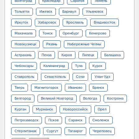
Волгоград
Краснодар
Саратов
Тюмень
Тольятти
Ижевск
Барнаул
Ульяновск
Иркутск
Хабаровск
Ярославль
Владивосток
Махачкала
Томск
Оренбург
Кемерово
Новокузнецк
Рязань
Набережные Челны
Астрахань
Пенза
Киров
Липецк
Балашиха
Чебоксары
Калининград
Тула
Курск
Ставрополь
Севастополь
Сочи
Улан-Удэ
Тверь
Магнитогорск
Иваново
Брянск
Белгород
Великий Новгород
Вологда
Кострома
Курган
Мурманск
Новороссийск
Орел
Петрозаводск
Псков
Саранск
Смоленск
Стерлитамак
Сургут
Таганрог
Череповец