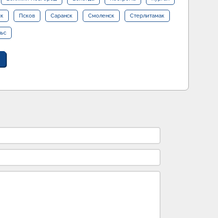
ск
Псков
Саранск
Смоленск
Стерлитамак
льс