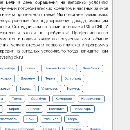
е цели в день обращения на выгодных условиях!
олучении потребительских кредитов и частных займов
 низкой процентной ставке! Мы помогаем заёмщикам:
рудоустроенным без подтверждения дохода, имеющим
очки. Сотрудничаем со всеми регионами РФ и СНГ. У
учители и залоги не требуются! Профессионально
кументов и подачи заявки до получения вами заёмных
ения: услуга отсрочки первого платежа и программа
кредит на выгодных условиях, то тогда напишите нам
avseh@bk.ru
теринбург
Казань
Нижний Новгород
Челябинск
сноярск
Воронеж
Пермь
Волгоград
жевск
Барнаул
Ульяновск
Иркутск
ла
Томск
Оренбург
Кемерово
Новокузнецк
Киров
Липецк
Балашиха
Чебоксары
евастополь
Сочи
Улан-Удэ
Тверь
Великий Новгород
Вологда
Кострома
Курган