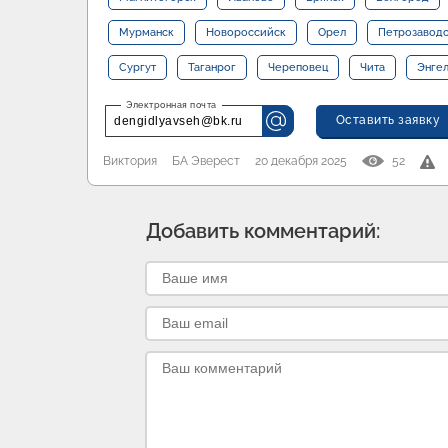
Мурманск
Новороссийск
Орел
Петрозавод
Сургут
Таганрог
Череповец
Чита
Энге
Оставить заявку
dengidlyavseh@bk.ru
Виктория
БА Эверест
20 декабря 2025
52
Добавить комментарий: