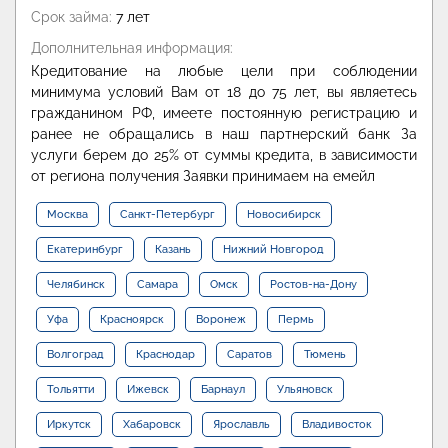
Срок займа:
7 лет
Дополнительная информация:
Кредитование на любые цели при соблюдении
минимума условий Вам от 18 до 75 лет, вы являетесь
гражданином РФ, имеете постоянную регистрацию и
ранее не обращались в наш партнерский банк За
услуги берем до 25% от суммы кредита, в зависимости
от региона получения Заявки принимаем на емейл
Москва
Санкт-Петербург
Новосибирск
Екатеринбург
Казань
Нижний Новгород
Челябинск
Самара
Омск
Ростов-на-Дону
Уфа
Красноярск
Воронеж
Пермь
Волгоград
Краснодар
Саратов
Тюмень
Тольятти
Ижевск
Барнаул
Ульяновск
Иркутск
Хабаровск
Ярославль
Владивосток