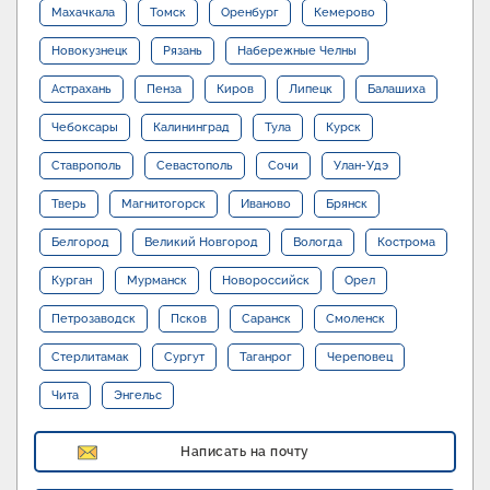
Махачкала
Томск
Оренбург
Кемерово
Новокузнецк
Рязань
Набережные Челны
Астрахань
Пенза
Киров
Липецк
Балашиха
Чебоксары
Калининград
Тула
Курск
Ставрополь
Севастополь
Сочи
Улан-Удэ
Тверь
Магнитогорск
Иваново
Брянск
Белгород
Великий Новгород
Вологда
Кострома
Курган
Мурманск
Новороссийск
Орел
Петрозаводск
Псков
Саранск
Смоленск
Стерлитамак
Сургут
Таганрог
Череповец
Чита
Энгельс
Написать на почту