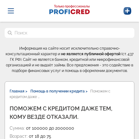
Probrokery - Только профессионалы
Только профессионалы
Поиск по сайту
Информация на сайте носит исключительно справочно-
консультационный характер и
не является публичной офертой
(ст. 437
ГК РФ). Сайт не является банком, кредитной или микрофинансовой
организацией и не выдаёт займы. Все предложения - это содействие в
подборе финансовых услуг и помощь в оформлении документов.
Главная >
Помощь в получении кредита >
Поможем с
кредитом даже …
ПОМОЖЕМ С КРЕДИТОМ ДАЖЕ ТЕМ,
КОМУ ВЕЗДЕ ОТКАЗАЛИ.
Сумма:
от 100000 до 2000000
Возраст:
от 18 до 75