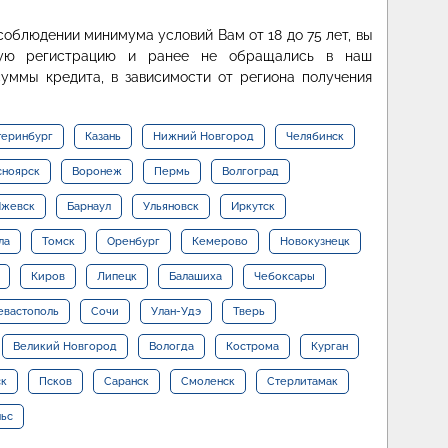
облюдении минимума условий Вам от 18 до 75 лет, вы
нную регистрацию и ранее не обращались в наш
уммы кредита, в зависимости от региона получения
теринбург
Казань
Нижний Новгород
Челябинск
сноярск
Воронеж
Пермь
Волгоград
жевск
Барнаул
Ульяновск
Иркутск
ла
Томск
Оренбург
Кемерово
Новокузнецк
Киров
Липецк
Балашиха
Чебоксары
евастополь
Сочи
Улан-Удэ
Тверь
Великий Новгород
Вологда
Кострома
Курган
ск
Псков
Саранск
Смоленск
Стерлитамак
льс