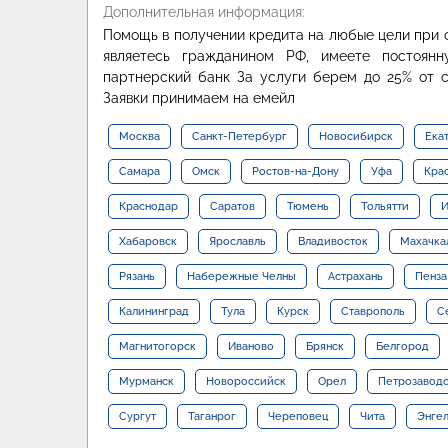
Дополнительная информация:
Помощь в получении кредита на любые цели при с
являетесь гражданином РФ, имеете постоя
партнерский банк За услуги берем до 25% от с
Заявки принимаем на емейл
Москва
Санкт-Петербург
Новосибирск
Ека
Самара
Омск
Ростов-на-Дону
Уфа
Кра
Краснодар
Саратов
Тюмень
Тольятти
И
Хабаровск
Ярославль
Владивосток
Махачка
Рязань
Набережные Челны
Астрахань
Пенза
Калининград
Тула
Курск
Ставрополь
С
Магнитогорск
Иваново
Брянск
Белгород
Мурманск
Новороссийск
Орел
Петрозавод
Сургут
Таганрог
Череповец
Чита
Энге