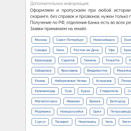
Дополнительная информация:
Оформляем и пропускаем при любой истории 
скоринге, без справок и прозвонов, нужен только 
Получение по РФ, отделения банка есть во всех ре
Заявки принимаем на емайл
Москва
Санкт-Петербург
Новосибирск
Ека
Самара
Омск
Ростов-на-Дону
Уфа
Кра
Краснодар
Саратов
Тюмень
Тольятти
И
Хабаровск
Ярославль
Владивосток
Махачка
Рязань
Набережные Челны
Астрахань
Пенза
Калининград
Тула
Курск
Ставрополь
С
Магнитогорск
Иваново
Брянск
Белгород
Мурманск
Новороссийск
Орел
Петрозавод
Сургут
Таганрог
Череповец
Чита
Энге