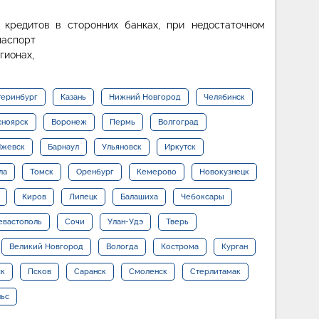
кредитов в сторонних банках, при недостаточном
паспорт
гионах,
теринбург
Казань
Нижний Новгород
Челябинск
сноярск
Воронеж
Пермь
Волгоград
жевск
Барнаул
Ульяновск
Иркутск
ла
Томск
Оренбург
Кемерово
Новокузнецк
Киров
Липецк
Балашиха
Чебоксары
евастополь
Сочи
Улан-Удэ
Тверь
Великий Новгород
Вологда
Кострома
Курган
ск
Псков
Саранск
Смоленск
Стерлитамак
льс