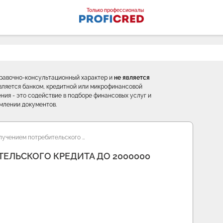
оналы
Только профессионалы
правочно-консультационный характер и
не является
е является банком, кредитной или микрофинансовой
ния - это содействие в подборе финансовых услуг и
млении документов.
учением потребительского …
ЕЛЬСКОГО КРЕДИТА ДО 2000000