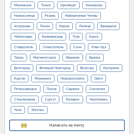
Махачкала
Томск
Оренбург
Кемерово
Новокузнецк
Рязань
Набережные Челны
Астрахань
Пенза
Киров
Липецк
Балашиха
Чебоксары
Калининград
Тула
Курск
Ставрополь
Севастополь
Сочи
Улан-Удэ
Тверь
Магнитогорск
Иваново
Брянск
Белгород
Великий Новгород
Вологда
Кострома
Курган
Мурманск
Новороссийск
Орел
Петрозаводск
Псков
Саранск
Смоленск
Стерлитамак
Сургут
Таганрог
Череповец
Чита
Энгельс
Написать на почту