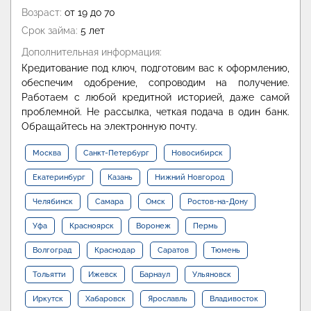
Возраст:
от 19 до 70
Срок займа:
5 лет
Дополнительная информация:
Кредитование под ключ, подготовим вас к оформлению,
обеспечим одобрение, сопроводим на получение.
Работаем с любой кредитной историей, даже самой
проблемной. Не рассылка, четкая подача в один банк.
Обращайтесь на электронную почту.
Москва
Санкт-Петербург
Новосибирск
Екатеринбург
Казань
Нижний Новгород
Челябинск
Самара
Омск
Ростов-на-Дону
Уфа
Красноярск
Воронеж
Пермь
Волгоград
Краснодар
Саратов
Тюмень
Тольятти
Ижевск
Барнаул
Ульяновск
Иркутск
Хабаровск
Ярославль
Владивосток