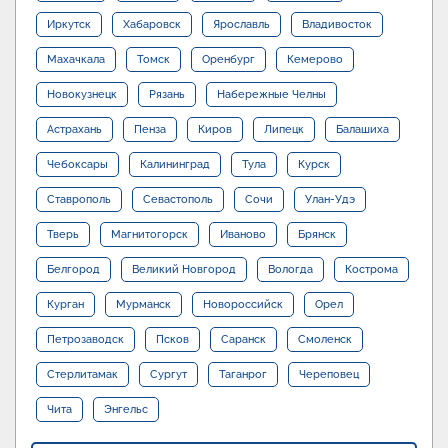
Иркутск
Хабаровск
Ярославль
Владивосток
Махачкала
Томск
Оренбург
Кемерово
Новокузнецк
Рязань
Набережные Челны
Астрахань
Пенза
Киров
Липецк
Балашиха
Чебоксары
Калининград
Тула
Курск
Ставрополь
Севастополь
Сочи
Улан-Удэ
Тверь
Магнитогорск
Иваново
Брянск
Белгород
Великий Новгород
Вологда
Кострома
Курган
Мурманск
Новороссийск
Орел
Петрозаводск
Псков
Саранск
Смоленск
Стерлитамак
Сургут
Таганрог
Череповец
Чита
Энгельс