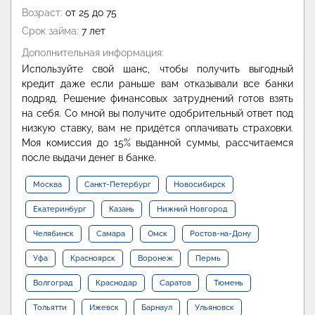
Возраст:
от 25 до 75
Срок займа:
7 лет
Дополнительная информация:
Используйте свой шанс, чтобы получить выгодный
кредит даже если раньше вам отказывали все банки
подряд. Решение финансовых затруднений готов взять
на себя. Со мной вы получите одобрительный ответ под
низкую ставку, вам не придётся оплачивать страховки.
Моя комиссия до 15% выданной суммы, рассчитаемся
после выдачи денег в банке.
Москва
Санкт-Петербург
Новосибирск
Екатеринбург
Казань
Нижний Новгород
Челябинск
Самара
Омск
Ростов-на-Дону
Уфа
Красноярск
Воронеж
Пермь
Волгоград
Краснодар
Саратов
Тюмень
Тольятти
Ижевск
Барнаул
Ульяновск