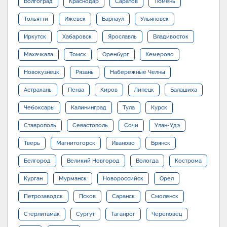
Волгоград
Краснодар
Саратов
Тюмень
Тольятти
Ижевск
Барнаул
Ульяновск
Иркутск
Хабаровск
Ярославль
Владивосток
Махачкала
Томск
Оренбург
Кемерово
Новокузнецк
Рязань
Набережные Челны
Астрахань
Пенза
Киров
Липецк
Балашиха
Чебоксары
Калининград
Тула
Курск
Ставрополь
Севастополь
Сочи
Улан-Удэ
Тверь
Магнитогорск
Иваново
Брянск
Белгород
Великий Новгород
Вологда
Кострома
Курган
Мурманск
Новороссийск
Орел
Петрозаводск
Псков
Саранск
Смоленск
Стерлитамак
Сургут
Таганрог
Череповец