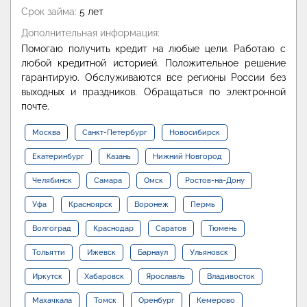
Срок займа:
5 лет
Дополнительная информация:
Помогаю получить кредит на любые цели. Работаю с
любой кредитной историей. Положительное решение
гарантирую. Обслуживаются все регионы России без
выходных и праздников. Обращаться по электронной
почте.
Москва
Санкт-Петербург
Новосибирск
Екатеринбург
Казань
Нижний Новгород
Челябинск
Самара
Омск
Ростов-на-Дону
Уфа
Красноярск
Воронеж
Пермь
Волгоград
Краснодар
Саратов
Тюмень
Тольятти
Ижевск
Барнаул
Ульяновск
Иркутск
Хабаровск
Ярославль
Владивосток
Махачкала
Томск
Оренбург
Кемерово