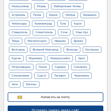
Новокузнецк
Рязань
Набережные Челны
Астрахань
Пенза
Киров
Липецк
Балашиха
Чебоксары
Калининград
Тула
Курск
Ставрополь
Севастополь
Сочи
Улан-Удэ
Тверь
Магнитогорск
Иваново
Брянск
Белгород
Великий Новгород
Вологда
Кострома
Курган
Мурманск
Новороссийск
Орел
Петрозаводск
Псков
Саранск
Смоленск
Стерлитамак
Сургут
Таганрог
Череповец
Чита
Энгельс
Написать на почту
Оставить заявку через сайт