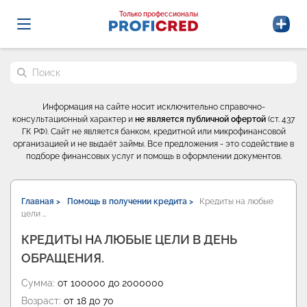
Probrokery - Только профессионалы
Только профессионалы
Поиск по сайту
Информация на сайте носит исключительно справочно-
консультационный характер и
не является публичной офертой
(ст. 437
ГК РФ). Сайт не является банком, кредитной или микрофинансовой
организацией и не выдаёт займы. Все предложения - это содействие в
подборе финансовых услуг и помощь в оформлении документов.
Главная >
Помощь в получении кредита >
Кредиты на любые
цели …
КРЕДИТЫ НА ЛЮБЫЕ ЦЕЛИ В ДЕНЬ
ОБРАЩЕНИЯ.
Сумма:
от 100000 до 2000000
Возраст:
от 18 до 70