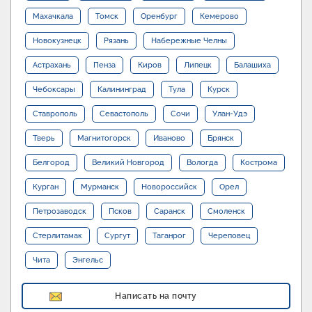
Махачкала
Томск
Оренбург
Кемерово
Новокузнецк
Рязань
Набережные Челны
Астрахань
Пенза
Киров
Липецк
Балашиха
Чебоксары
Калининград
Тула
Курск
Ставрополь
Севастополь
Сочи
Улан-Удэ
Тверь
Магнитогорск
Иваново
Брянск
Белгород
Великий Новгород
Вологда
Кострома
Курган
Мурманск
Новороссийск
Орел
Петрозаводск
Псков
Саранск
Смоленск
Стерлитамак
Сургут
Таганрог
Череповец
Чита
Энгельс
Написать на почту