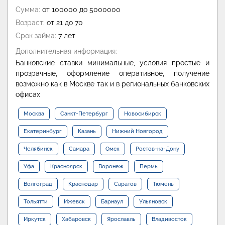
Сумма:
от 100000 до 5000000
Возраст:
от 21 до 70
Срок займа:
7 лет
Дополнительная информация:
Банковские ставки минимальные, условия простые и
прозрачные, оформление оперативное, получение
возможно как в Москве так и в региональных банковских
офисах
Москва
Санкт-Петербург
Новосибирск
Екатеринбург
Казань
Нижний Новгород
Челябинск
Самара
Омск
Ростов-на-Дону
Уфа
Красноярск
Воронеж
Пермь
Волгоград
Краснодар
Саратов
Тюмень
Тольятти
Ижевск
Барнаул
Ульяновск
Иркутск
Хабаровск
Ярославль
Владивосток