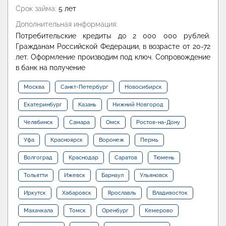
Срок займа:
5 лет
Дополнительная информация:
Потребительские кредиты до 2 000 000 рублей.
Гражданам Российской Федерации, в возрасте от 20-72
лет. Оформление производим под ключ. Сопровождение
в банк на получение
Москва
Санкт-Петербург
Новосибирск
Екатеринбург
Казань
Нижний Новгород
Челябинск
Самара
Омск
Ростов-на-Дону
Уфа
Красноярск
Воронеж
Пермь
Волгоград
Краснодар
Саратов
Тюмень
Тольятти
Ижевск
Барнаул
Ульяновск
Иркутск
Хабаровск
Ярославль
Владивосток
Махачкала
Томск
Оренбург
Кемерово