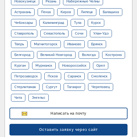
Новокузнецк
Рязань
Набережные Челны
Астрахань
Пенза
Киров
Липецк
Балашиха
Чебоксары
Калининград
Тула
Курск
Ставрополь
Севастополь
Сочи
Улан-Удэ
Тверь
Магнитогорск
Иваново
Брянск
Белгород
Великий Новгород
Вологда
Кострома
Курган
Мурманск
Новороссийск
Орел
Петрозаводск
Псков
Саранск
Смоленск
Стерлитамак
Сургут
Таганрог
Череповец
Чита
Энгельс
Написать на почту
Оставить заявку через сайт