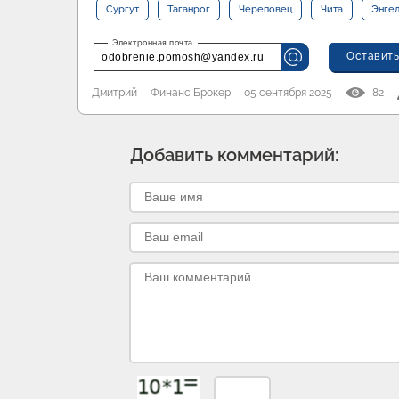
Сургут
Таганрог
Череповец
Чита
Энге
Оставить
odobrenie.pomosh@yandex.ru
Дмитрий
Финанс Брокер
05 сентября 2025
82
Добавить комментарий: