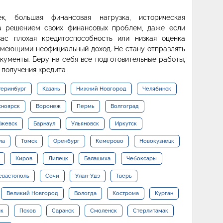
к, большая финансовая нагрузка, историческая
за решением своих финансовых проблем, даже если
вас плохая кредитоспособность или низкая оценка
 имеющими неофициальный доход. Не стану отправлять
кументы. Беру на себя все подготовительные работы,
 получения кредита
теринбург
Казань
Нижний Новгород
Челябинск
сноярск
Воронеж
Пермь
Волгоград
жевск
Барнаул
Ульяновск
Иркутск
ла
Томск
Оренбург
Кемерово
Новокузнецк
Киров
Липецк
Балашиха
Чебоксары
евастополь
Сочи
Улан-Удэ
Тверь
Великий Новгород
Вологда
Кострома
Курган
ск
Псков
Саранск
Смоленск
Стерлитамак