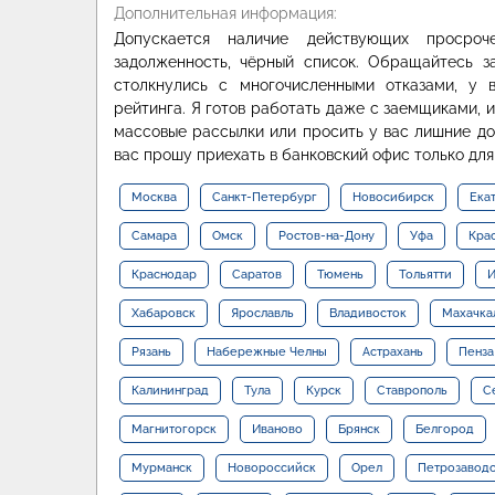
Дополнительная информация:
Допускается наличие действующих просроче
задолженность, чёрный список. Обращайтесь 
столкнулись с многочисленными отказами, у 
рейтинга. Я готов работать даже с заемщиками,
массовые рассылки или просить у вас лишние до
вас прошу приехать в банковский офис только для
Москва
Санкт-Петербург
Новосибирск
Ека
Самара
Омск
Ростов-на-Дону
Уфа
Кра
Краснодар
Саратов
Тюмень
Тольятти
И
Хабаровск
Ярославль
Владивосток
Махачка
Рязань
Набережные Челны
Астрахань
Пенза
Калининград
Тула
Курск
Ставрополь
С
Магнитогорск
Иваново
Брянск
Белгород
Мурманск
Новороссийск
Орел
Петрозавод