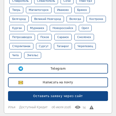
Ставрополь
Севастополь
Сочи
Улан-Удэ
Тверь
Магнитогорск
Иваново
Брянск
Белгород
Великий Новгород
Вологда
Кострома
Курган
Мурманск
Новороссийск
Орел
Петрозаводск
Псков
Саранск
Смоленск
Стерлитамак
Сургут
Таганрог
Череповец
Чита
Энгельс
Telegram
Написать на почту
Оставить заявку через сайт
Илья
Доступный Кредит
06 июля 2026
14