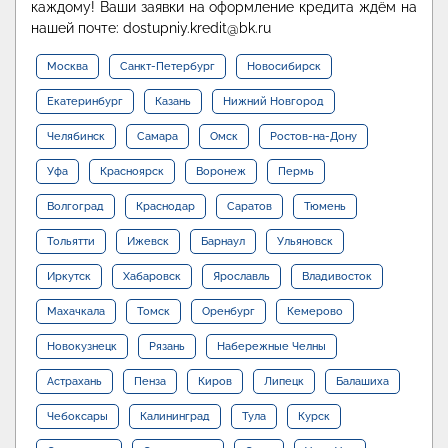
каждому! Ваши заявки на оформление кредита ждём на
нашей почте: dostupniy.kredit@bk.ru
Москва
Санкт-Петербург
Новосибирск
Екатеринбург
Казань
Нижний Новгород
Челябинск
Самара
Омск
Ростов-на-Дону
Уфа
Красноярск
Воронеж
Пермь
Волгоград
Краснодар
Саратов
Тюмень
Тольятти
Ижевск
Барнаул
Ульяновск
Иркутск
Хабаровск
Ярославль
Владивосток
Махачкала
Томск
Оренбург
Кемерово
Новокузнецк
Рязань
Набережные Челны
Астрахань
Пенза
Киров
Липецк
Балашиха
Чебоксары
Калининград
Тула
Курск