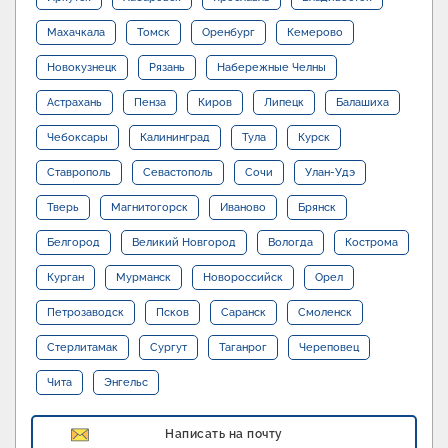
Махачкала
Томск
Оренбург
Кемерово
Новокузнецк
Рязань
Набережные Челны
Астрахань
Пенза
Киров
Липецк
Балашиха
Чебоксары
Калининград
Тула
Курск
Ставрополь
Севастополь
Сочи
Улан-Удэ
Тверь
Магнитогорск
Иваново
Брянск
Белгород
Великий Новгород
Вологда
Кострома
Курган
Мурманск
Новороссийск
Орел
Петрозаводск
Псков
Саранск
Смоленск
Стерлитамак
Сургут
Таганрог
Череповец
Чита
Энгельс
Написать на почту