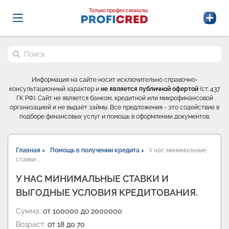
Probrokery - Только профессионалы
Только профессионалы
Поиск по сайту
Информация на сайте носит исключительно справочно-
консультационный характер и
не является публичной офертой
(ст. 437
ГК РФ). Сайт не является банком, кредитной или микрофинансовой
организацией и не выдаёт займы. Все предложения - это содействие в
подборе финансовых услуг и помощь в оформлении документов.
Главная >
Помощь в получении кредита >
У нас минимальные
ставки …
У НАС МИНИМАЛЬНЫЕ СТАВКИ И
ВЫГОДНЫЕ УСЛОВИЯ КРЕДИТОВАНИЯ.
Сумма:
от 100000 до 2000000
Возраст:
от 18 до 70