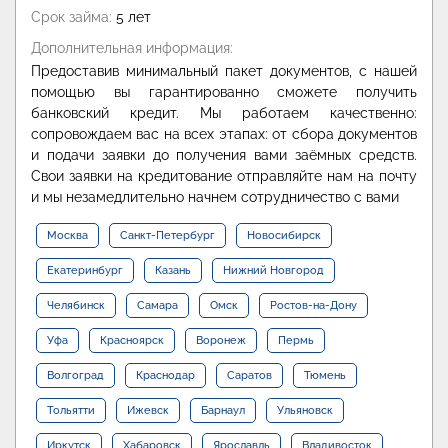
Срок займа:
5 лет
Дополнительная информация:
Предоставив минимальный пакет документов, с нашей
помощью вы гарантированно сможете получить
банковский кредит. Мы работаем качественно:
сопровождаем вас на всех этапах: от сбора документов
и подачи заявки до получения вами заёмных средств.
Свои заявки на кредитование отправляйте нам на почту
и мы незамедлительно начнем сотрудничество с вами
Москва
Санкт-Петербург
Новосибирск
Екатеринбург
Казань
Нижний Новгород
Челябинск
Самара
Омск
Ростов-на-Дону
Уфа
Красноярск
Воронеж
Пермь
Волгоград
Краснодар
Саратов
Тюмень
Тольятти
Ижевск
Барнаул
Ульяновск
Иркутск
Хабаровск
Ярославль
Владивосток