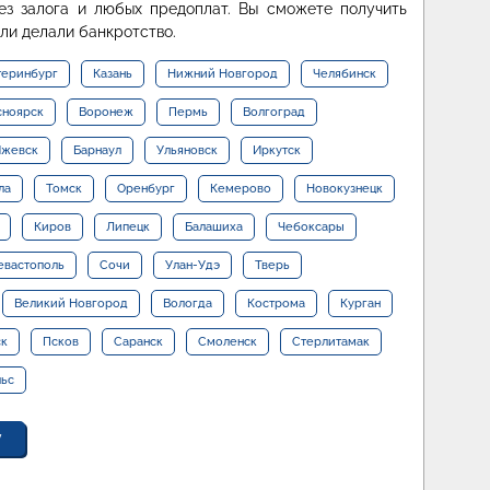
ез залога и любых предоплат. Вы сможете получить
ли делали банкротство.
теринбург
Казань
Нижний Новгород
Челябинск
сноярск
Воронеж
Пермь
Волгоград
жевск
Барнаул
Ульяновск
Иркутск
ла
Томск
Оренбург
Кемерово
Новокузнецк
Киров
Липецк
Балашиха
Чебоксары
евастополь
Сочи
Улан-Удэ
Тверь
Великий Новгород
Вологда
Кострома
Курган
ск
Псков
Саранск
Смоленск
Стерлитамак
льс
у