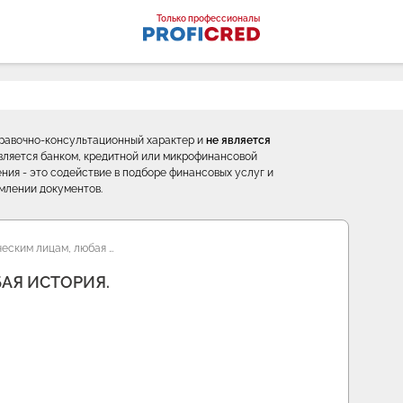
оналы
Только профессионалы
правочно-консультационный характер и
не является
е является банком, кредитной или микрофинансовой
ния - это содействие в подборе финансовых услуг и
млении документов.
еским лицам, любая …
АЯ ИСТОРИЯ.