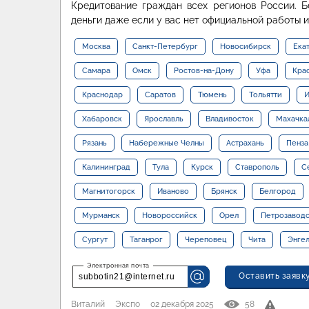
Кредитование граждан всех регионов России. Б
деньги даже если у вас нет официальной работы и
Москва
Санкт-Петербург
Новосибирск
Ека
Самара
Омск
Ростов-на-Дону
Уфа
Кра
Краснодар
Саратов
Тюмень
Тольятти
И
Хабаровск
Ярославль
Владивосток
Махачка
Рязань
Набережные Челны
Астрахань
Пенза
Калининград
Тула
Курск
Ставрополь
С
Магнитогорск
Иваново
Брянск
Белгород
Мурманск
Новороссийск
Орел
Петрозавод
Сургут
Таганрог
Череповец
Чита
Энге
Оставить заявк
subbotin21@internet.ru
Виталий
Экспо
02 декабря 2025
58