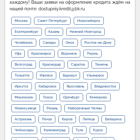
каждому! Ваши заявки на оформление кредита ждём на
нашей почте: dostupniy.kredit@bk.ru
Москва
Санкт-Петербург
Новосибирск
Екатеринбург
Казань
Нижний Новгород
Челябинск
Самара
Омск
Ростов-на-Дону
Уфа
Красноярск
Воронеж
Пермь
Волгоград
Краснодар
Саратов
Тюмень
Тольятти
Ижевск
Барнаул
Ульяновск
Иркутск
Хабаровск
Ярославль
Владивосток
Махачкала
Томск
Оренбург
Кемерово
Новокузнецк
Рязань
Набережные Челны
Астрахань
Пенза
Киров
Липецк
Балашиха
Чебоксары
Калининград
Тула
Курск