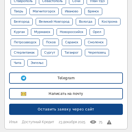
Ставрополь
Севастополь
Сочи
Улан-Удэ
Тверь
Магнитогорск
Иваново
Брянск
Белгород
Великий Новгород
Вологда
Кострома
Курган
Мурманск
Новороссийск
Орел
Петрозаводск
Псков
Саранск
Смоленск
Стерлитамак
Сургут
Таганрог
Череповец
Чита
Энгельс
Telegram
Написать на почту
Оставить заявку через сайт
Илья
Доступный Кредит
23 декабря 2025
75