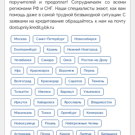
поручителей и предоплат! Сотрудничаем со всеми
регионами РФ и СНГ. Наши специалисты знают, как вам
помощь даже в самой трудной безвыходной ситуации. С
заявками на кредитование обращайтесь к нам на почту
dostupniy.kredit@bk.ru
Москва
Санкт-Петербург
Новосибирск
Екатеринбург
Казань
Нижний Новгород
Челябинск
Самара
Омск
Ростов-на-Дону
Уфа
Красноярск
Воронеж
Пермь
Волгоград
Краснодар
Саратов
Тюмень
Тольятти
Ижевск
Барнаул
Ульяновск
Иркутск
Хабаровск
Ярославль
Владивосток
Махачкала
Томск
Оренбург
Кемерово
Новокузнецк
Рязань
Набережные Челны
Астрахань
Пенза
Киров
Липецк
Балашиха