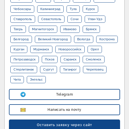
Чебоксары
Калининград
Тула
Курск
Ставрополь
Севастополь
Сочи
Улан-Удэ
Тверь
Магнитогорск
Иваново
Брянск
Белгород
Великий Новгород
Вологда
Кострома
Курган
Мурманск
Новороссийск
Орел
Петрозаводск
Псков
Саранск
Смоленск
Стерлитамак
Сургут
Таганрог
Череповец
Чита
Энгельс
Telegram
Написать на почту
Оставить заявку через сайт