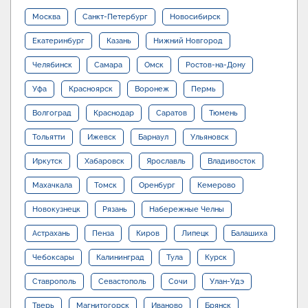
Москва
Санкт-Петербург
Новосибирск
Екатеринбург
Казань
Нижний Новгород
Челябинск
Самара
Омск
Ростов-на-Дону
Уфа
Красноярск
Воронеж
Пермь
Волгоград
Краснодар
Саратов
Тюмень
Тольятти
Ижевск
Барнаул
Ульяновск
Иркутск
Хабаровск
Ярославль
Владивосток
Махачкала
Томск
Оренбург
Кемерово
Новокузнецк
Рязань
Набережные Челны
Астрахань
Пенза
Киров
Липецк
Балашиха
Чебоксары
Калининград
Тула
Курск
Ставрополь
Севастополь
Сочи
Улан-Удэ
Тверь
Магнитогорск
Иваново
Брянск