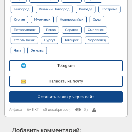
Белгород
Великий Новгород
Вологда
Кострома
Курган
Мурманск
Новороссийск
Орел
Петрозаводск
Псков
Саранск
Смоленск
Стерлитамак
Сургут
Таганрог
Череповец
Чита
Энгельс
Telegram
Написать на почту
Оставить заявку через сайт
Анфиса
БА ККГ
08 декабря 2025
63
Добавить комментарий: