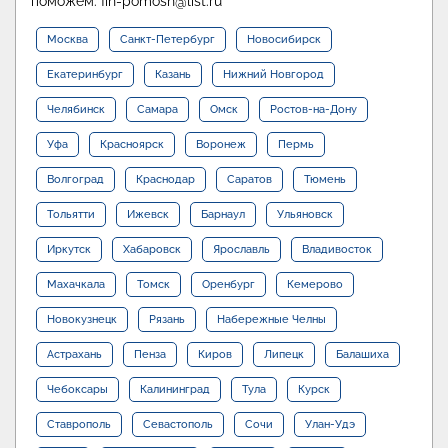
поможем: fin-pomosh@list.ru
Москва
Санкт-Петербург
Новосибирск
Екатеринбург
Казань
Нижний Новгород
Челябинск
Самара
Омск
Ростов-на-Дону
Уфа
Красноярск
Воронеж
Пермь
Волгоград
Краснодар
Саратов
Тюмень
Тольятти
Ижевск
Барнаул
Ульяновск
Иркутск
Хабаровск
Ярославль
Владивосток
Махачкала
Томск
Оренбург
Кемерово
Новокузнецк
Рязань
Набережные Челны
Астрахань
Пенза
Киров
Липецк
Балашиха
Чебоксары
Калининград
Тула
Курск
Ставрополь
Севастополь
Сочи
Улан-Удэ