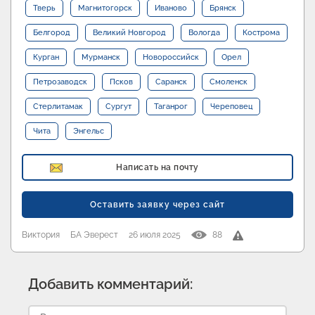
Тверь
Магнитогорск
Иваново
Брянск
Белгород
Великий Новгород
Вологда
Кострома
Курган
Мурманск
Новороссийск
Орел
Петрозаводск
Псков
Саранск
Смоленск
Стерлитамак
Сургут
Таганрог
Череповец
Чита
Энгельс
Написать на почту
Оставить заявку через сайт
Виктория
БА Эверест
26 июля 2025
88
Добавить комментарий: