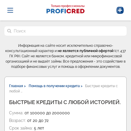
Probrokery - Только профессионалы
Только профессионалы
Поиск по сайту
Информация на сайте носит исключительно справочно-
консультационный характер и
не является публичной офертой
(ст. 437
ГК РФ). Сайт не является банком, кредитной или микрофинансовой
организацией и не выдаёт займы. Все предложения - это содействие в
подборе финансовых услуг и помощь в оформлении документов.
Главная >
Помощь в получении кредита >
Быстрые кредиты с
любой …
БЫСТРЫЕ КРЕДИТЫ С ЛЮБОЙ ИСТОРИЕЙ.
Сумма:
от 100000 до 2000000
Возраст:
от 20 до 72
Срок займа:
5 лет