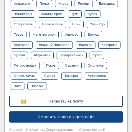
Астрахань
Пенза
Киров
Липецк
Балашиха
Чебоксары
Калининград
Тула
Курск
Ставрополь
Севастополь
Сочи
Улан-Удэ
Тверь
Магнитогорск
Иваново
Брянск
Белгород
Великий Новгород
Вологда
Кострома
Курган
Мурманск
Новороссийск
Орел
Петрозаводск
Псков
Саранск
Смоленск
Стерлитамак
Сургут
Таганрог
Череповец
Чита
Энгельс
Написать на почту
Оставить заявку через сайт
Андрей
Кредитное Сопровождение
06 февраля 2026