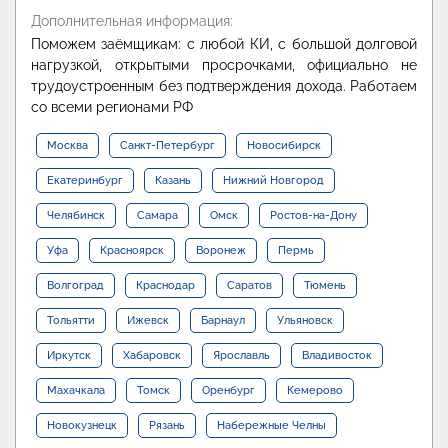
Дополнительная информация:
Поможем заёмщикам: с любой КИ, с большой долговой
нагрузкой, открытыми просрочками, официально не
трудоустроенным без подтверждения дохода. Работаем
со всеми регионами РФ
Москва
Санкт-Петербург
Новосибирск
Екатеринбург
Казань
Нижний Новгород
Челябинск
Самара
Омск
Ростов-на-Дону
Уфа
Красноярск
Воронеж
Пермь
Волгоград
Краснодар
Саратов
Тюмень
Тольятти
Ижевск
Барнаул
Ульяновск
Иркутск
Хабаровск
Ярославль
Владивосток
Махачкала
Томск
Оренбург
Кемерово
Новокузнецк
Рязань
Набережные Челны