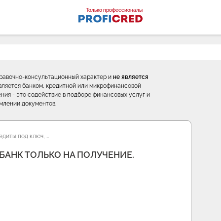
оналы
Только профессионалы
правочно-консультационный характер и
не является
е является банком, кредитной или микрофинансовой
ния - это содействие в подборе финансовых услуг и
млении документов.
диты под ключ, …
БАНК ТОЛЬКО НА ПОЛУЧЕНИЕ.