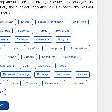
формлению, обеспечим одобрение, сопроводим на
ией, даже самой проблемной. Не рассылка, четкая
 почту.
теринбург
Казань
Нижний Новгород
Челябинск
сноярск
Воронеж
Пермь
Волгоград
жевск
Барнаул
Ульяновск
Иркутск
ла
Томск
Оренбург
Кемерово
Новокузнецк
Киров
Липецк
Балашиха
Чебоксары
евастополь
Сочи
Улан-Удэ
Тверь
Великий Новгород
Вологда
Кострома
Курган
ск
Псков
Саранск
Смоленск
Стерлитамак
льс
ку