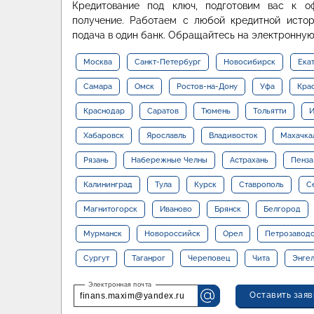
Кредитование под ключ, подготовим вас к о
получение. Работаем с любой кредитной истор
подача в один банк. Обращайтесь на электронную
Москва
Санкт-Петербург
Новосибирск
Ека
Самара
Омск
Ростов-на-Дону
Уфа
Кра
Краснодар
Саратов
Тюмень
Тольятти
И
Хабаровск
Ярославль
Владивосток
Махачка
Рязань
Набережные Челны
Астрахань
Пенза
Калининград
Тула
Курск
Ставрополь
С
Магнитогорск
Иваново
Брянск
Белгород
Мурманск
Новороссийск
Орел
Петрозавод
Сургут
Таганрог
Череповец
Чита
Энге
Оставить заяв
finans.maxim@yandex.ru