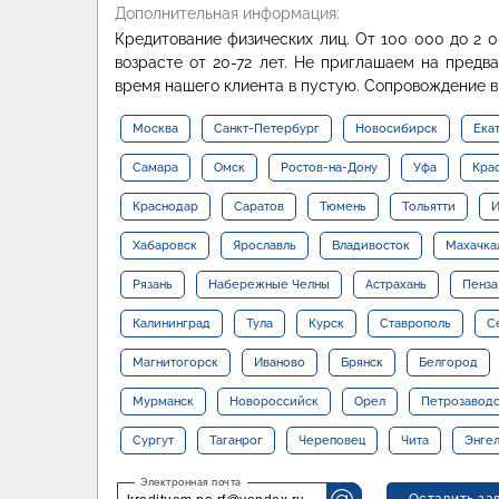
Дополнительная информация:
Кредитование физических лиц. От 100 000 до 2 
возрасте от 20-72 лет. Не приглашаем на предв
время нашего клиента в пустую. Сопровождение в
Москва
Санкт-Петербург
Новосибирск
Ека
Самара
Омск
Ростов-на-Дону
Уфа
Кра
Краснодар
Саратов
Тюмень
Тольятти
И
Хабаровск
Ярославль
Владивосток
Махачка
Рязань
Набережные Челны
Астрахань
Пенза
Калининград
Тула
Курск
Ставрополь
С
Магнитогорск
Иваново
Брянск
Белгород
Мурманск
Новороссийск
Орел
Петрозавод
Сургут
Таганрог
Череповец
Чита
Энге