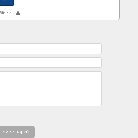
явку
52
 комментарий