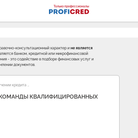
оналы
Только профессионалы
правочно-консультационный характер и
не является
е является банком, кредитной или микрофинансовой
ния - это содействие в подборе финансовых услуг и
млении документов.
чении кредита …
Т КОМАНДЫ КВАЛИФИЦИРОВАННЫХ