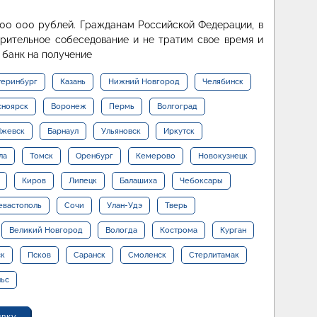
000 000 рублей. Гражданам Российской Федерации, в
арительное собеседование и не тратим свое время и
 банк на получение
теринбург
Казань
Нижний Новгород
Челябинск
сноярск
Воронеж
Пермь
Волгоград
жевск
Барнаул
Ульяновск
Иркутск
ла
Томск
Оренбург
Кемерово
Новокузнецк
Киров
Липецк
Балашиха
Чебоксары
евастополь
Сочи
Улан-Удэ
Тверь
Великий Новгород
Вологда
Кострома
Курган
ск
Псков
Саранск
Смоленск
Стерлитамак
льс