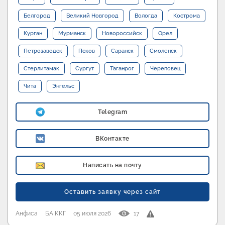
Белгород
Великий Новгород
Вологда
Кострома
Курган
Мурманск
Новороссийск
Орел
Петрозаводск
Псков
Саранск
Смоленск
Стерлитамак
Сургут
Таганрог
Череповец
Чита
Энгельс
Telegram
ВКонтакте
Написать на почту
Оставить заявку через сайт
Анфиса
БА ККГ
05 июля 2026
17