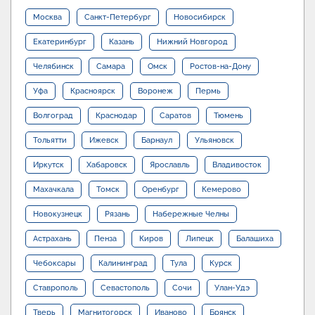
Москва
Санкт-Петербург
Новосибирск
Екатеринбург
Казань
Нижний Новгород
Челябинск
Самара
Омск
Ростов-на-Дону
Уфа
Красноярск
Воронеж
Пермь
Волгоград
Краснодар
Саратов
Тюмень
Тольятти
Ижевск
Барнаул
Ульяновск
Иркутск
Хабаровск
Ярославль
Владивосток
Махачкала
Томск
Оренбург
Кемерово
Новокузнецк
Рязань
Набережные Челны
Астрахань
Пенза
Киров
Липецк
Балашиха
Чебоксары
Калининград
Тула
Курск
Ставрополь
Севастополь
Сочи
Улан-Удэ
Тверь
Магнитогорск
Иваново
Брянск